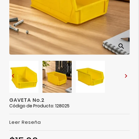
Ver
Más
search


GAVETA No.2
Código de Producto: 128025
Leer Reseña