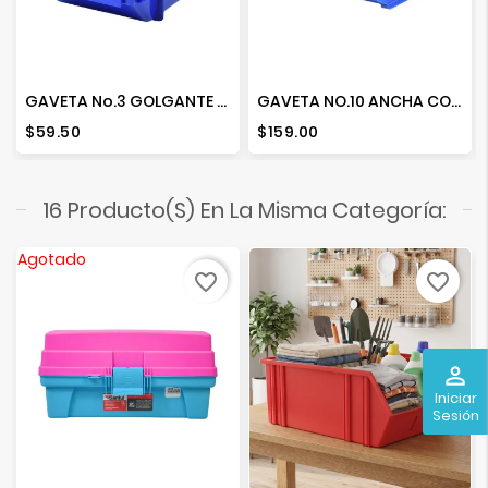
GAVETA No.3 GOLGANTE COLORES
GAVETA NO.10 ANCHA COLORES
Precio
Precio
$59.50
$159.00
16 Producto(s) En La Misma Categoría:
Agotado
favorite_border
favorite_border
perm_identity
Iniciar
Sesión