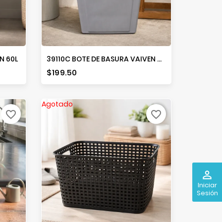
N 60L
39110C BOTE DE BASURA VAIVEN 40L
Precio
$199.50
Agotado
favorite_border
favorite_border
perm_identity
Iniciar
Sesión