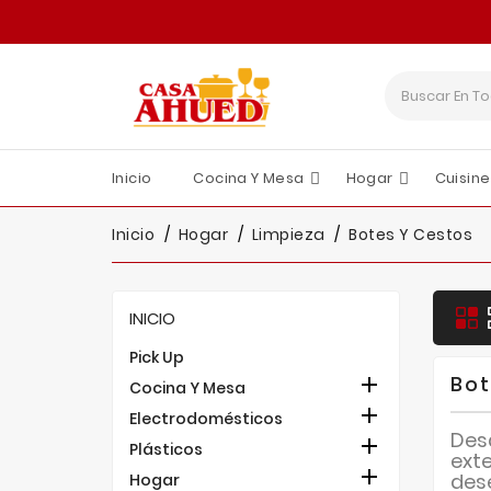
Inicio
Cocina Y Mesa
Hogar
Cuisine
Ollas, Sartenes Y Más
Utensilios Y Accesorios
Cafeteras Y Hervidores
Exprimidores Y Extractores
Hornos Y Tostadores
Licuadoras Y Batidoras
Procesadores De Alimentos
Brocales Y Frascos
Refrigeración Y Congelación
Aspiradoras Y Complementos
Inicio
Hogar
Limpieza
Botes Y Cestos
INICIO
Pick Up
Bot

Cocina Y Mesa

Electrodomésticos
Des

Plásticos
ext

des
Hogar