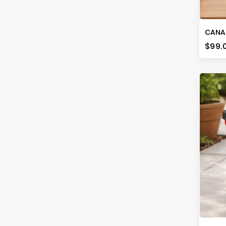
CANA
Prec
$99.