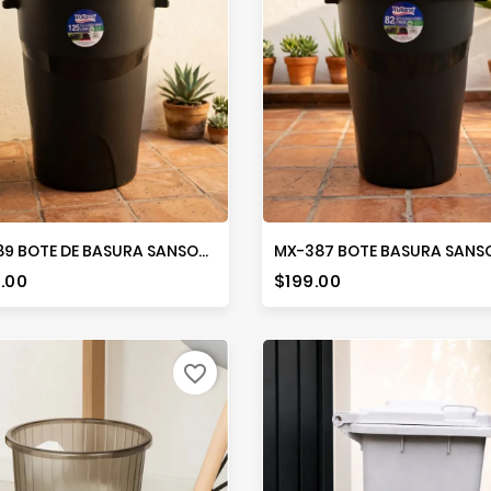
MX-389 BOTE DE BASURA SANSON C/TAPA 125L
io
Precio
.00
$199.00
favorite_border