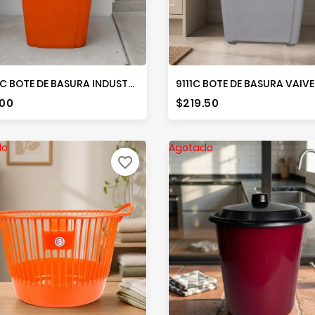
39105C BOTE DE BASURA INDUSTRIAL 30 LITROS
9111C BOTE DE BASURA VAIVE
io
Precio
.00
$219.50
do
Agotado
favorite_border