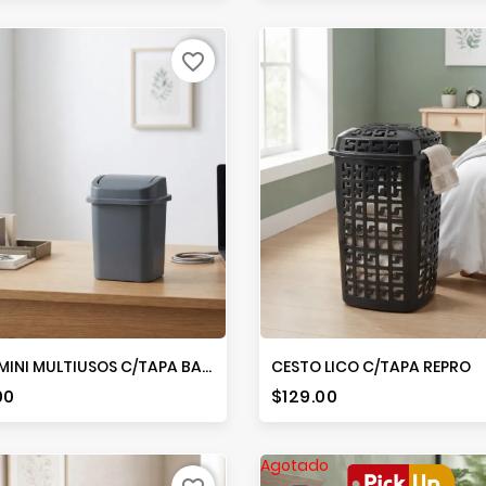
favorite_border
BOTE MINI MULTIUSOS C/TAPA BALANCIN
CESTO LICO C/TAPA REPRO
io
Precio
00
$129.00
Agotado