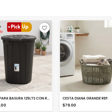
o
favorite_border
do
BOTE PARA BASURA 125LTS CON RUEDAS
CESTA DIANA GRANDE REP.
io
Precio
.00
$79.00