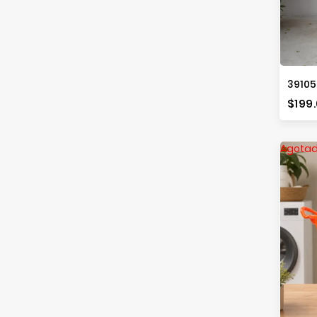
Prec
$199
Agota