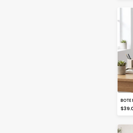
Prec
$39.