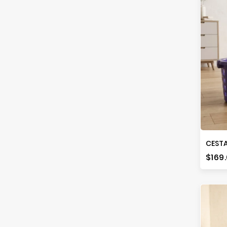
Prec
$169