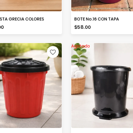
STA GRECIA COLORES
BOTE No.16 CON TAPA
io
Precio
00
$58.00
Agotado
favorite_border