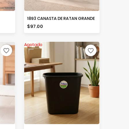
1893 CANASTA DE RATAN GRANDE
Precio
$97.00
Agotado
favorite_border
favorite_border