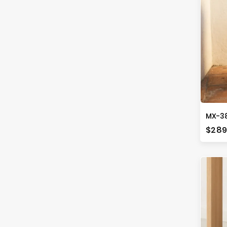
Prec
$289