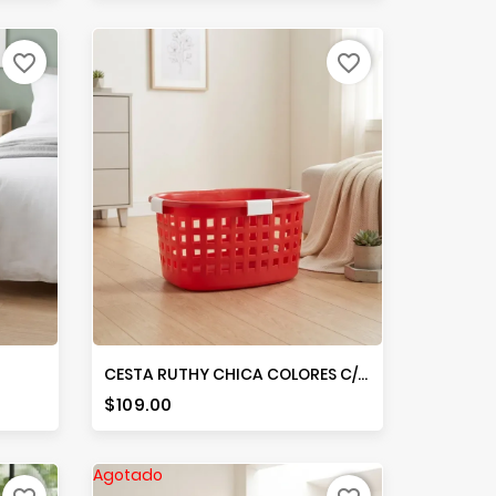
favorite_border
favorite_border
CESTA RUTHY CHICA COLORES C/ASAS
Precio
$109.00
Agotado