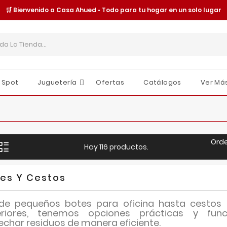
🛒 Bienvenido a Casa Ahued • Todo para tu hogar en un solo lugar
 Spot
Juguetería
Ofertas
Catálogos
Ver Má
Cajas Y Contenedores
Organización Y Almacenamiento
Tornillería Y Fijaciones
Seguridad Y Protección
Moldes Y Charolas
Juguetes Y Accesorios
Sombrillas Y Paraguas
O
E
I
Ord
Hay 116 productos.
es Y Cestos
de pequeños botes para oficina hasta cestos
eriores, tenemos opciones
prácticas y func
echar residuos de manera eficiente
.