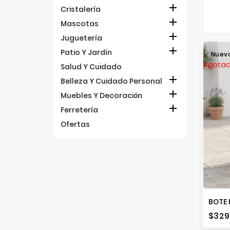

Cristalería

Mascotas

Juguetería

Patio Y Jardín
Nuev
Agota
Salud Y Cuidado

Belleza Y Cuidado Personal

Muebles Y Decoración

Ferretería
Ofertas
Prec
$329