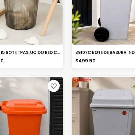
R6-10115 BOTE TRASLUCIDO RED CHICO
io
Precio
00
$499.50
Agotado
favorite_border