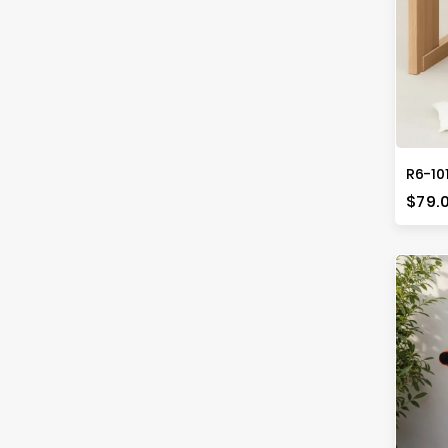
Prec
$79.