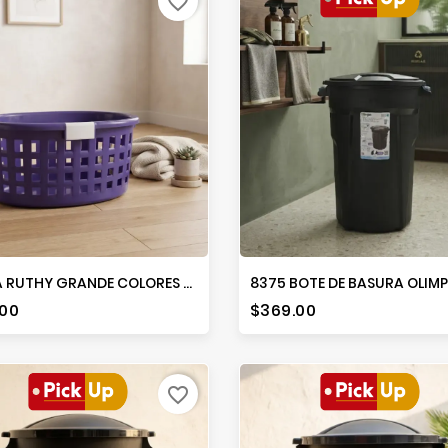
favorite_border
CESTA RUTHY GRANDE COLORES C/ASAS
io
Precio
.00
$369.00
favorite_border