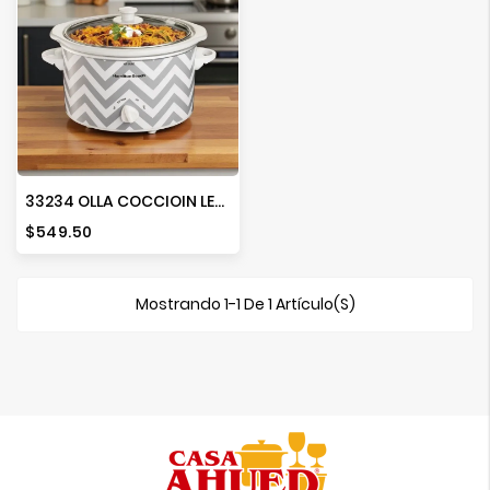
Ver
Más
33234 OLLA COCCIOIN LENTA
Precio
$549.50
Mostrando 1-1 De 1 Artículo(s)