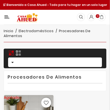
🛒 Bienvenido a Casa Ahued • Todo para tu hogar en un solo lugar
Categoría
0
Inicio
Inicio
Electrodomésticos
Procesadores De
Cocina
Alimentos
Y
Mesa
Hogar

Cuisine
Spot
Procesadores De Alimentos
Juguetería
Ofertas
Agotado
Catálogos
favorite_border