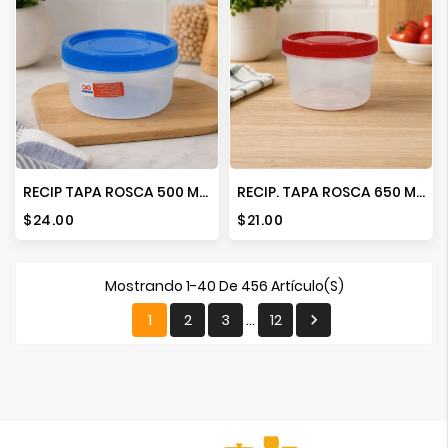
RECIP TAPA ROSCA 500 ML ERGONOMICO
RECIP. TAPA ROSCA 650 ML. C/TAPA
Precio
Precio
$24.00
$21.00
Mostrando 1-40 De 456 Artículo(s)
1
2
3
12

…