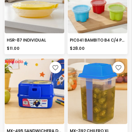
HSR-87 INDIVIDUAL
PIC041 BAMBITO B4 C/4 PZAS.
Precio
Precio
$11.00
$28.00
Agotado
favorite_border
favorite_border
MX-495 SANDWICHERA DOBLE EQUIPADA
MX-392 CHILERO XL