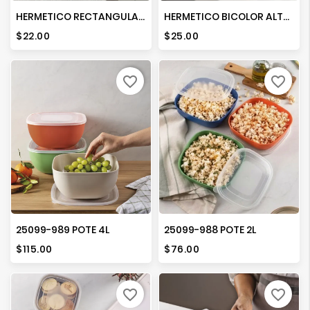
HERMETICO RECTANGULAR No.3 DIVISIONES No.2
HERMETICO BICOLOR ALTO PRO RECT (1.2LT)
Precio
Precio
$22.00
$25.00
favorite_border
favorite_border
25099-989 POTE 4L
25099-988 POTE 2L
Precio
Precio
$115.00
$76.00
favorite_border
favorite_border