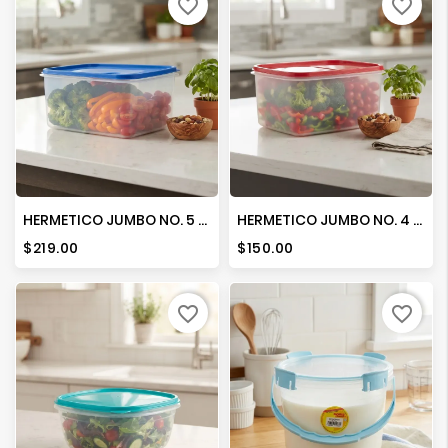
favorite_border
favorite_border
HERMETICO JUMBO NO. 5 C/TAPA
HERMETICO JUMBO NO. 4 C/TAPA
Precio
Precio
$219.00
$150.00
favorite_border
favorite_border