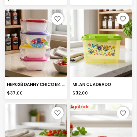
favorite_border
favorite_border
HER028 DANNY CHICO B4 CON 4 PZAS.
MILAN CUADRADO
Precio
Precio
$37.00
$32.00
Agotado
favorite_border
favorite_border