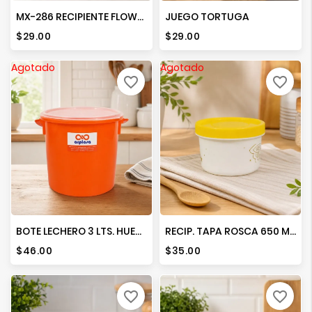
MX-286 RECIPIENTE FLOWER NO. 2 COLORS
JUEGO TORTUGA
Precio
Precio
$29.00
$29.00
Agotado
Agotado
favorite_border
favorite_border
BOTE LECHERO 3 LTS. HUEVERO
RECIP. TAPA ROSCA 650 ML. DEC.
Precio
Precio
$46.00
$35.00
favorite_border
favorite_border