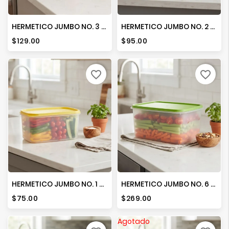
HERMETICO JUMBO NO. 3 C/TAPA COLORES
HERMETICO JUMBO NO. 2 C/TAPA COLORES
Precio
Precio
$129.00
$95.00
favorite_border
favorite_border
HERMETICO JUMBO NO. 1 C/TAPA COLORES
HERMETICO JUMBO NO. 6 C/TAPA
Precio
Precio
$75.00
$269.00
Agotado