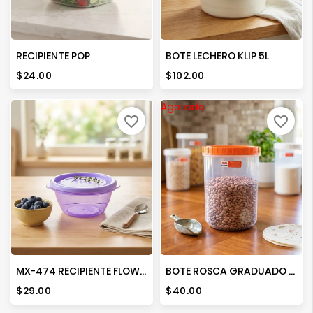
RECIPIENTE POP
BOTE LECHERO KLIP 5L
Precio
Precio
$24.00
$102.00
Agotado
favorite_border
favorite_border
MX-474 RECIPIENTE FLOWER No.00
BOTE ROSCA GRADUADO GRANDE
Precio
Precio
$29.00
$40.00