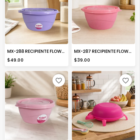
MX-288 RECIPIENTE FLOWER NO. 4 COLORS
MX-287 RECIPIENTE FLOWER NO. 3 COLORS
Precio
Precio
$49.00
$39.00
favorite_border
favorite_border