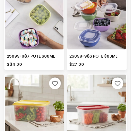
25099-987 POTE 600ML
25099-986 POTE 300ML
Precio
Precio
$34.00
$27.00
favorite_border
favorite_border