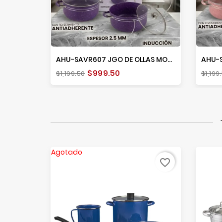
AHU-SAVR607 JGO DE OLLAS MORADO
Precio
Precio
Prec
$999.50
$1,199.50
$1,199
base
bas
Agotado
favorite_border