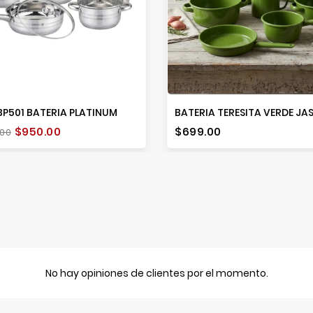
P501 BATERIA PLATINUM
io
Precio
Precio
$950.00
$699.00
.00
e
No hay opiniones de clientes por el momento.