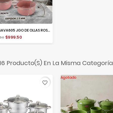
AHU-SAVA605 JGO DE OLLAS ROSA
io
Precio
$999.50
.50
e
16 Producto(s) En La Misma Categoría
Agotado
favorite_border