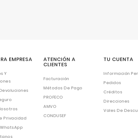
RA EMPRESA
ATENCIÓN A
TU CUENTA
CLIENTES
s Y
Información Pe
Facturación
iones
Pedidos
Métodos De Pago
 Devoluciones
Créditos
PROFECO
eguro
Direcciones
AMVO
Nosotros
Vales De Desc
CONDUSEF
e Privacidad
 WhatsApp
tanos