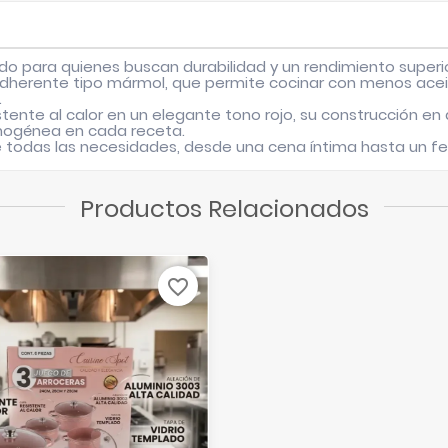
ado para quienes buscan durabilidad y un rendimiento superio
adherente tipo mármol, que permite cocinar con menos acei
.
istente al calor en un elegante tono rojo, su construcción e
mogénea en cada receta.
 todas las necesidades, desde una cena íntima hasta un fest
Productos Relacionados
favorite_border