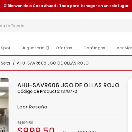
🛒 Bienvenido a Casa Ahued • Todo para tu hogar en un solo lugar
 Spot
Juguetería
Ofertas
Catálogos
Ver Má
Cajas Y Contenedores
Organización Y Almacenamiento
Tornillería Y Fijaciones
Seguridad Y Protección
Moldes Y Charolas
Juguetes Y Accesorios
Sombrillas Y Paraguas
O
E
I
 Sets
AHU-SAVR606 JGO DE OLLAS ROJO
AHU-SAVR606 JGO DE OLLAS ROJO
Código de Producto: 1378770
Leer Reseña
$1,199.50
$999.50