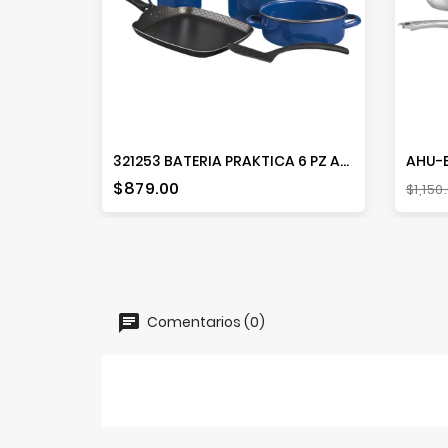
321253 BATERIA PRAKTICA 6 PZ AZUL CON COMAL
AHU-B
Precio
Prec
$879.00
$1,150
bas
Comentarios (0)