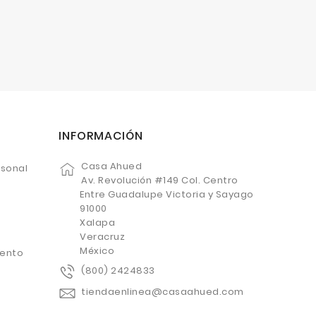
INFORMACIÓN
Casa Ahued
rsonal
Av. Revolución #149 Col. Centro
Entre Guadalupe Victoria y Sayago
91000
Xalapa
Veracruz
México
uento
(800) 2424833
tiendaenlinea@casaahued.com