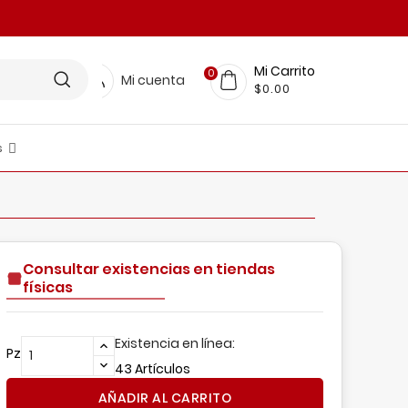
Mi Carrito
0
Mi cuenta
$0.00
s
LINEA RESTAURANTERA
FICINA Y PAPELERIA
scobas, Trapeadores, Pinzas Y Más
nsumos De Limpieza
BELLEZA Y CUIDADO PERSONAL
MUEBLES Y DECORACIÓN
Organización Para El Hogar
Consultar existencias en tiendas
físicas
Existencia en línea:
Pz
43 Artículos
AÑADIR AL CARRITO