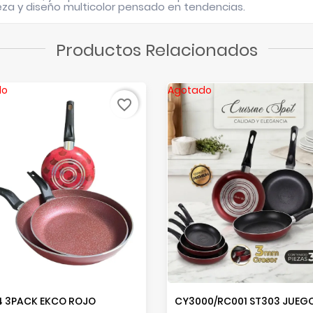
pieza y diseño multicolor pensado en tendencias.
Productos Relacionados
do
Agotado
favorite_border
4 3PACK EKCO ROJO