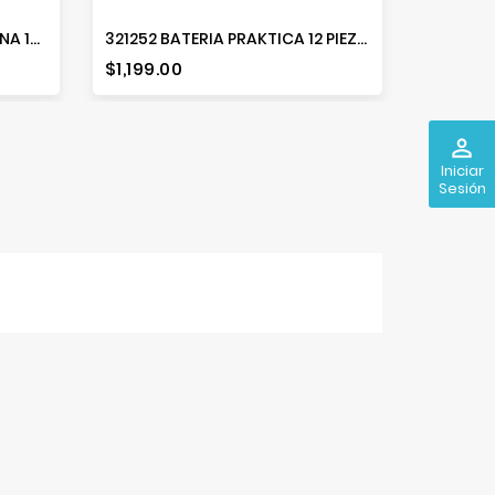
27899/365 BATERIA DE COCINA 14 PIEZAS
321252 BATERIA PRAKTICA 12 PIEZAS AMARILLO
Precio
Precio
$1,199.00
$1,529.
perm_identity
Iniciar
Sesión