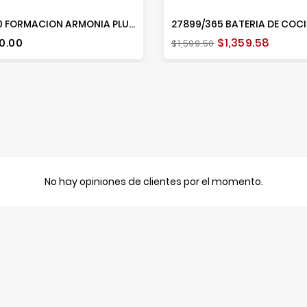
36740 FORMACION ARMONIA PLUS CREMA CAFE BODEGON
io
Precio
Precio
0.00
$1,359.58
$1,599.50
base
No hay opiniones de clientes por el momento.