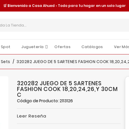
🛒 Bienvenido a Casa Ahued • Todo para tu hogar en un solo lugar
 Spot
Juguetería
Ofertas
Catálogos
Ver Má
Cajas Y Contenedores
Organización Y Almacenamiento
Tornillería Y Fijaciones
Seguridad Y Protección
Moldes Y Charolas
Juguetes Y Accesorios
Sombrillas Y Paraguas
O
E
I
 Sets
320282 JUEGO DE 5 SARTENES FASHION COOK 18,20,24,
320282 JUEGO DE 5 SARTENES
FASHION COOK 18,20,24,26,Y 30CM
C
Código de Producto: 2113126
Leer Reseña