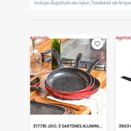
Incluye
espátula de nylon
, facilidad de lim
Agotado
Agota
favorite_border
317781 JGO. 3 SARTENES ALUMINIO HABANA
3603