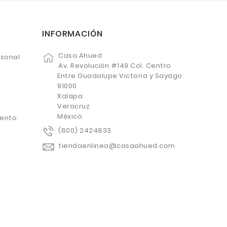
INFORMACIÓN
Casa Ahued
rsonal
Av. Revolución #149 Col. Centro
Entre Guadalupe Victoria y Sayago
91000
Xalapa
Veracruz
México
uento
(800) 2424833
tiendaenlinea@casaahued.com