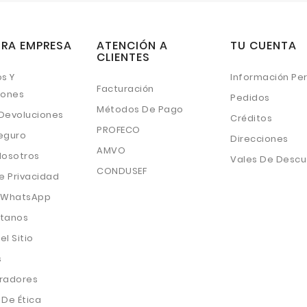
RA EMPRESA
ATENCIÓN A
TU CUENTA
CLIENTES
s Y
Información Pe
Facturación
iones
Pedidos
Métodos De Pago
 Devoluciones
Créditos
PROFECO
eguro
Direcciones
AMVO
Nosotros
Vales De Desc
CONDUSEF
e Privacidad
 WhatsApp
tanos
l Sitio
s
radores
De Ética