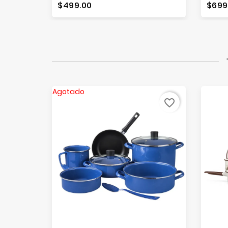
Precio
Prec
$499.00
$699
Agotado
favorite_border