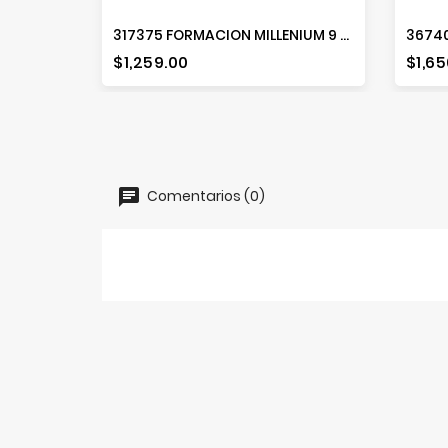
317375 FORMACION MILLENIUM 9 PZ. AZUL GRAFITO
Precio
Prec
$1,259.00
$1,65
Comentarios (0)