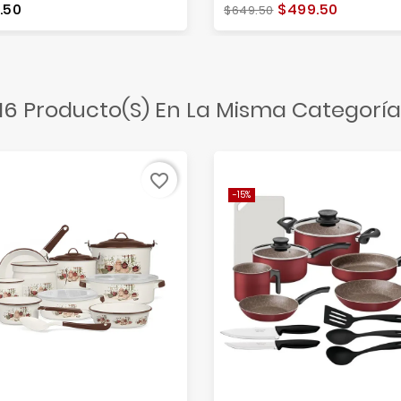
io
Precio
Precio
.50
$499.50
$649.50
base
16 Producto(s) En La Misma Categoría
favorite_border
-15%