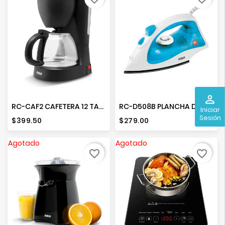
perm_identity
RC-CAF2 CAFETERA 12 TAZAS
RC-D508B PLANCHA DE VAPOR AZUL
Iniciar
Sesión
Precio
Precio
$399.50
$279.00
Agotado
Agotado
favorite_border
favorite_border