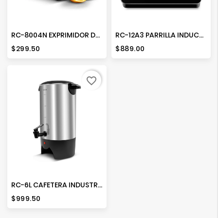
RC-8004N EXPRIMIDOR DE CITRICOS
RC-12A3 PARRILLA INDUCCION
Precio
Precio
$299.50
$889.00
favorite_border
RC-6L CAFETERA INDUSTRIAL 6 LTS.
Precio
$999.50