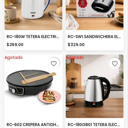
Ver
Más
RC-180W TETERA ELECTRICA
RC-SW1 SANDWICHERA ELECTRICA
Precio
Precio
$299.00
$329.00
Agotado
Agotado
favorite_border
favorite_border
RC-602 CREPERA ANTIDHERENTE
RC-180GB01 TETERA ELECTRICA 2 LTS.