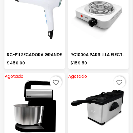
RC-P11 SECADORA GRANDE
RC1000A PARRILLLA ELECTRICA DE ESPIRAL
Precio
Precio
$450.00
$159.50
Agotado
Agotado
favorite_border
favorite_border