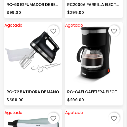
RC-60 ESPUMADOR DE BEBIDAS
RC2000A PARRILLA ELECTRICA
Precio
Precio
$99.00
$299.00
Agotado
Agotado
favorite_border
favorite_border
RC-72 BATIDORA DE MANO
RC-CAF1 CAFETERA ELECTRICA
Precio
Precio
$399.00
$299.00
Agotado
Agotado
favorite_border
favorite_border