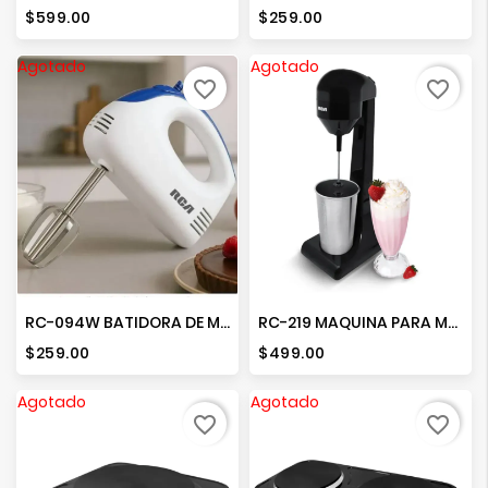
Precio
Precio
$599.00
$259.00
Agotado
Agotado
favorite_border
favorite_border
RC-094W BATIDORA DE MANO
RC-219 MAQUINA PARA MALTEADAS
Precio
Precio
$259.00
$499.00
Agotado
Agotado
favorite_border
favorite_border