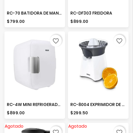
RC-70 BATIDORA DE MANO PEDESTAL
RC-DF303 FREIDORA
Precio
Precio
$799.00
$899.00
favorite_border
favorite_border
RC-4W MINI REFRIGERADOR BLANCO
RC-8004 EXPRIMIDOR DE CITRICOS
Precio
Precio
$899.00
$299.50
Agotado
Agotado
favorite_border
favorite_border