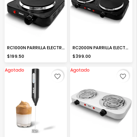
RC1000N PARRILLA ELECTRICA
RC2000N PARRILLA ELECTRICA DOBLE
Precio
Precio
$199.50
$399.00
Agotado
Agotado
favorite_border
favorite_border