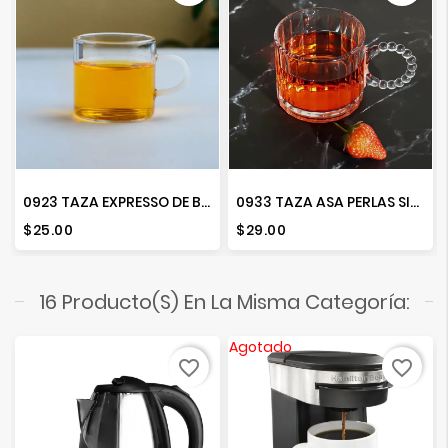
0923 TAZA EXPRESSO DE BOROSILICATO
0933 TAZA ASA PERLAS SIENA CRISTALINA
Precio
Precio
$25.00
$29.00
16 Producto(s) En La Misma Categoría:
Agotado
favorite_border
favorite_border