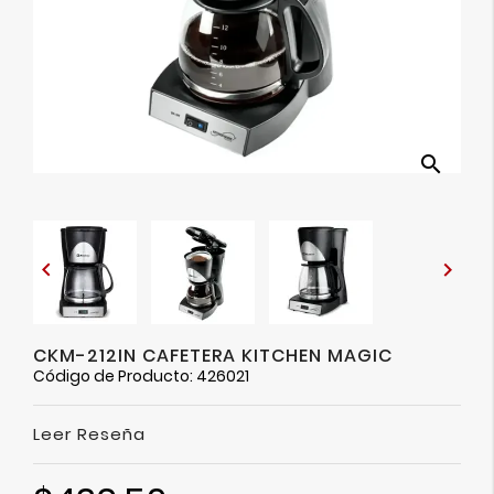
Ver
Más
search


CKM-212IN CAFETERA KITCHEN MAGIC
Código de Producto: 426021
Leer Reseña