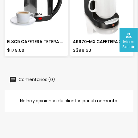
perm_identity
EL8C5 CAFETERA TETERA METALICA ELECTRICA 1000W 1.8L
49970-MX CAFETERA SINGLE SERVE
Iniciar
Sesión
Precio
Precio
$179.00
$399.50
Comentarios (0)
No hay opiniones de clientes por el momento.