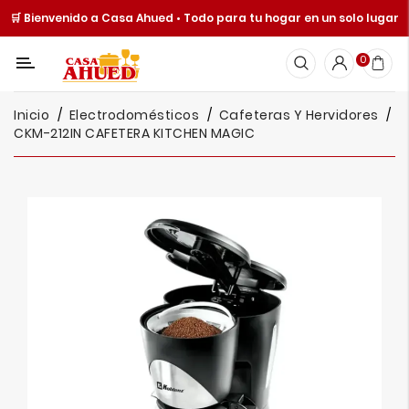
🛒 Bienvenido a Casa Ahued • Todo para tu hogar en un solo lugar
Categoría
0
Inicio
Inicio
Electrodomésticos
Cafeteras Y Hervidores
Cocina
CKM-212IN CAFETERA KITCHEN MAGIC
Y
Mesa
Hogar
Cuisine
Spot
Juguetería
Ofertas
Catálogos