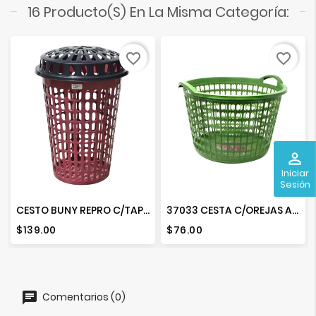
16 Producto(s) En La Misma Categoría:
favorite_border
favorite_border
perm_identity
Iniciar
Sesión
CESTO BUNY REPRO C/TAPA COLORES
37033 CESTA C/OREJAS ACUARIO
Precio
Precio
$139.00
$76.00
Comentarios (0)