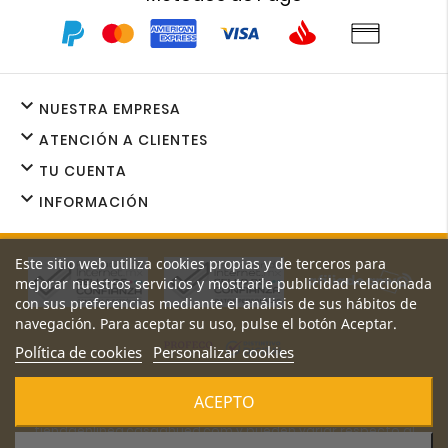

NUESTRA EMPRESA

ATENCIÓN A CLIENTES

TU CUENTA

INFORMACIÓN
Este sitio web utiliza cookies propias y de terceros para
mejorar nuestros servicios y mostrarle publicidad relacionada
con sus preferencias mediante el análisis de sus hábitos de
navegación. Para aceptar su uso, pulse el botón Aceptar.
Política de cookies
Personalizar cookies
Los precios y promociones de nuestro sitio web son exclusivos
ACEPTO
de
tiendaenlinea.casaahued.com y pueden variar respecto al