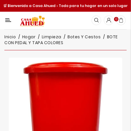
🛒 Bienvenido a Casa Ahued • Todo para tu hogar en un solo lugar
Categoría
0
Inicio
Inicio
Hogar
Limpieza
Botes Y Cestos
BOTE
Cocina
CON PEDAL Y TAPA COLORES
Y
Mesa
Hogar
Cuisine
Spot
Juguetería
Ofertas
Catálogos