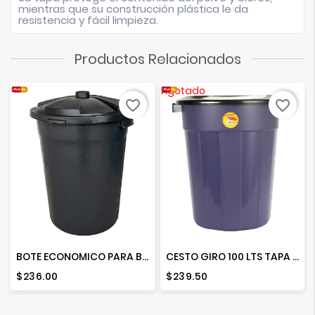
mientras que su construcción plástica le da
resistencia y fácil limpieza.
Productos Relacionados
Agotado
favorite_border
favorite_border
BOTE ECONOMICO PARA BASURA 110 LTS.
CESTO GIRO 100 LTS TAPA SOLIDA COMBINADO
Precio
Precio
$236.00
$239.50