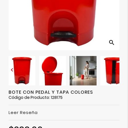
Ver
Más
search


BOTE CON PEDAL Y TAPA COLORES
Código de Producto: 128175
Leer Reseña