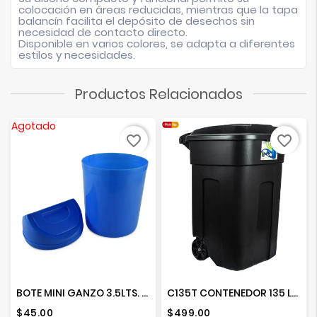
colocación en áreas reducidas, mientras que la tapa
balancín facilita el depósito de desechos sin
necesidad de contacto directo.
Disponible en varios colores, se adapta a diferentes
estilos y necesidades.
Productos Relacionados
Agotado
favorite_border
favorite_border
BOTE MINI GANZO 3.5LTS. C/TAPA BALANCIN COLORES
C135T CONTENEDOR 135 LTS TACHO CON TAPA
Precio
Precio
$45.00
$499.00