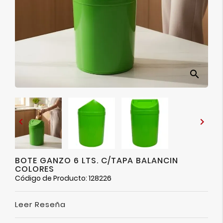
Ver
Más
search


BOTE GANZO 6 LTS. C/TAPA BALANCIN
COLORES
Código de Producto: 128226
Leer Reseña