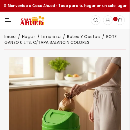
🛒 Bienvenido a Casa Ahued • Todo para tu hogar en un solo lugar
Categoría
0
Inicio
Inicio
Hogar
Limpieza
Botes Y Cestos
BOTE
Cocina
GANZO 6 LTS. C/TAPA BALANCIN COLORES
Y
Mesa
Hogar
Cuisine
Spot
Juguetería
Ofertas
Catálogos