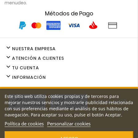
menudeo.
Métodos de Pago

NUESTRA EMPRESA

ATENCIÓN A CLIENTES

TU CUENTA

INFORMACIÓN
Este sitio web utiliza cookies propias y de terceros para
mejorar nuestros servicios y mostrarle publicidad relacionada
con sus preferencias mediante el análisis de sus hábitos de
navegación. Para aceptar su uso, pulse el botón Aceptar.
Política de cookies
Personalizar cookies
Los precios y promociones de nuestro sitio web son exclusivos