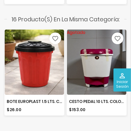
16 Producto(s) En La Misma Categoría:
Agotado
favorite_border
favorite_border
perm_identity
Iniciar
Sesión
BOTE EUROPLAST 1.5 LTS. COLORES
CESTO PEDAL 10 LTS. COLORES
Precio
Precio
$26.00
$153.00