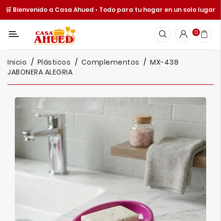
🛒 Bienvenido a Casa Ahued • Todo para tu hogar en un solo lugar
Categoría
0
Inicio
Inicio
Plásticos
Complementos
MX-438
Cocina
JABONERA ALEGRIA
Y
Mesa
Hogar
Cuisine
Spot
Juguetería
Ofertas
Catálogos