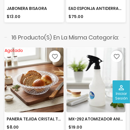
JABONERA BISAGRA
EAD ESPONJA ANTIDERRAPANTE PARA BAÑERA
Precio
Precio
$13.00
$75.00
16 Producto(s) En La Misma Categoría:
Agotado
favorite_border
favorite_border
perm_identity
Iniciar
Sesión
PANERA TEJIDA CRISTAL TULIPAN
MX-292 ATOMIZADOR ANILLOS 600 ML.
Precio
Precio
$8.00
$19.00