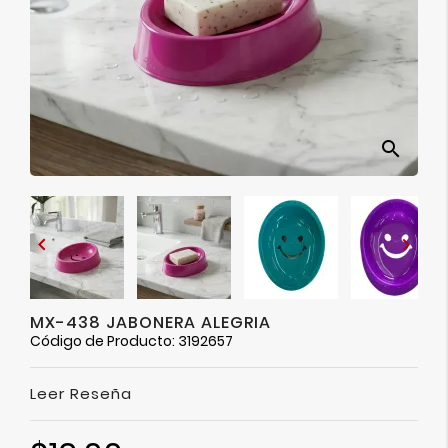
Ver
Más
search


MX-438 JABONERA ALEGRIA
Código de Producto: 3192657
Leer Reseña