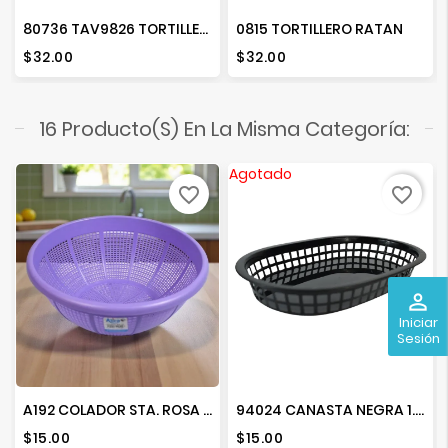
80736 TAV9826 TORTILLERO BEIGE
0815 TORTILLERO RATAN
Precio
Precio
$32.00
$32.00
16 Producto(s) En La Misma Categoría:
Agotado
favorite_border
favorite_border
perm_identity
Iniciar
Sesión
A192 COLADOR STA. ROSA COLORES
94024 CANASTA NEGRA 1.5"X7"
Precio
Precio
$15.00
$15.00