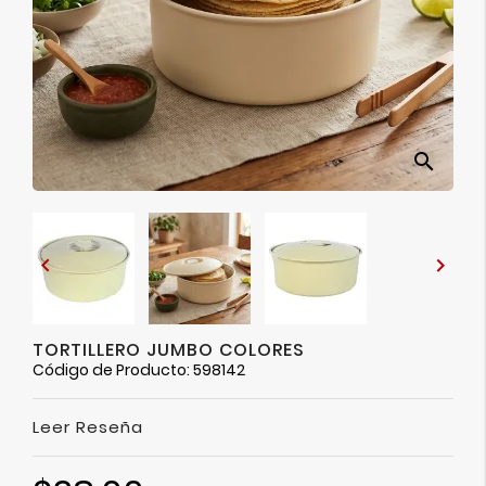
Ver
Más
search


TORTILLERO JUMBO COLORES
Código de Producto: 598142
Leer Reseña