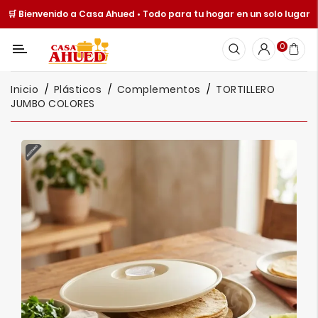
🛒 Bienvenido a Casa Ahued • Todo para tu hogar en un solo lugar
Categoría
0
Inicio
Inicio
Plásticos
Complementos
TORTILLERO
Cocina
JUMBO COLORES
Y
Mesa
Hogar
Cuisine
Spot
Juguetería
Ofertas
Catálogos