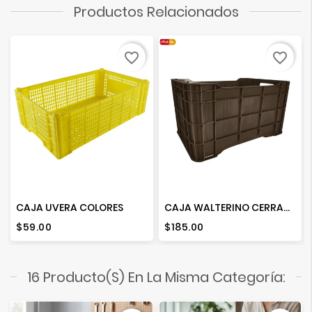
Productos Relacionados
favorite_border
favorite_border
CAJA UVERA COLORES
CAJA WALTERINO CERRADA REP.
Precio
Precio
$59.00
$185.00
16 Producto(s) En La Misma Categoría: