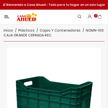
🛒 Bienvenido a Casa Ahued • Todo para tu hogar en un solo lugar
Categoría
0
Inicio
Inicio
Plásticos
Cajas Y Contenedores
NOMN-010
Cocina
CAJA GRANDE CERRADA REC.
Y
Mesa
Hogar
Cuisine
Spot
Juguetería
Ofertas
Catálogos