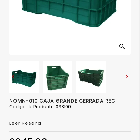
Ver
Más
search


NOMN-010 CAJA GRANDE CERRADA REC.
Código de Producto: 033100
Leer Reseña