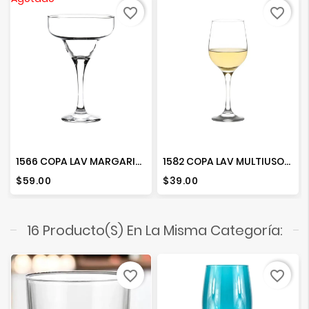
favorite_border
favorite_border
1566 COPA LAV MARGARITA 10
1582 COPA LAV MULTIUSOS FAME 16 1/4
Precio
Precio
$59.00
$39.00
16 Producto(s) En La Misma Categoría:
favorite_border
favorite_border