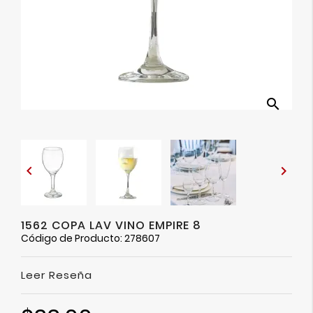
Ver
Más
search


1562 COPA LAV VINO EMPIRE 8
Código de Producto: 278607
Leer Reseña