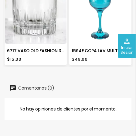
perm_identity
Iniciar
6717 VASO OLD FASHION 313 ML. KRISTALINO
1594E COPA LAV MULTIUSOS FAME
Sesión
Precio
Precio
$15.00
$49.00
Comentarios (0)
No hay opiniones de clientes por el momento.