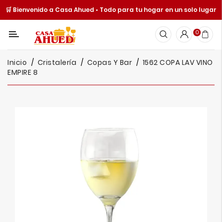
🛒 Bienvenido a Casa Ahued • Todo para tu hogar en un solo lugar
Categoría
0
Inicio
Inicio
Cristalería
Copas Y Bar
1562 COPA LAV VINO
Cocina
EMPIRE 8
Y
Mesa
Hogar
Cuisine
Spot
Juguetería
Ofertas
Catálogos