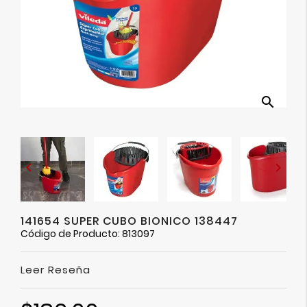
Ver
Más
search


141654 SUPER CUBO BIONICO 138447
Código de Producto: 813097
Leer Reseña