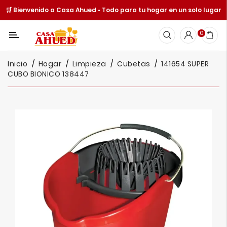
🛒 Bienvenido a Casa Ahued • Todo para tu hogar en un solo lugar
Categoría
0
Inicio
Inicio
Hogar
Limpieza
Cubetas
141654 SUPER
Cocina
CUBO BIONICO 138447
Y
Mesa
Hogar
Cuisine
Spot
Juguetería
Ofertas
Catálogos