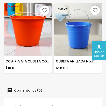
Agotado
Nuevo
favorite_border
favorite_border
perm_identity
Iniciar
Sesión
CC8-R-VA-A CUBETA CONICA NO. 8
CUBETA ANILLADA No.7
Precio
Precio
$19.00
$25.00
Comentarios (0)