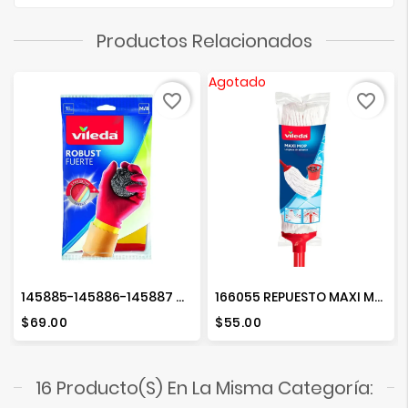
Productos Relacionados
Agotado
favorite_border
favorite_border
145885-145886-145887 GUANTE FUERTE SURTIDO
166055 REPUESTO MAXI MOP ALGODON 138416
Precio
Precio
$69.00
$55.00
16 Producto(s) En La Misma Categoría: