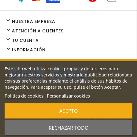

NUESTRA EMPRESA

ATENCIÓN A CLIENTES

TU CUENTA

INFORMACIÓN
Este sitio web utiliza cookies propias y de terceros para
mejorar nuestros servicios y mostrarle publicidad relacionada
con sus preferencias mediante el análisis de sus hábitos de
navegación. Para aceptar su uso, pulse el botón Aceptar.
Política de cookies
Personalizar cookies
Los precios y promociones de nuestro sitio web son exclusivos
ACEPTO
de
tiendaenlinea.casaahued.com y pueden variar respecto al
precio de nuestras sucursales.
RECHAZAR TODO
© 2026 - Casa Ahued S.A de C.V