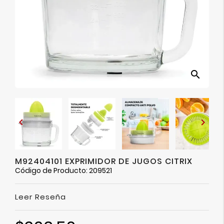
Ver
Más
search


M92404101 EXPRIMIDOR DE JUGOS CITRIX
Código de Producto: 209521
Leer Reseña