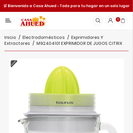
🛒 Bienvenido a Casa Ahued • Todo para tu hogar en un solo lugar
Categoría
0
Inicio
Inicio
Electrodomésticos
Exprimidores Y
Cocina
Extractores
M92404101 EXPRIMIDOR DE JUGOS CITRIX
Y
Mesa
Hogar
Cuisine
Spot
Juguetería
Ofertas
Catálogos