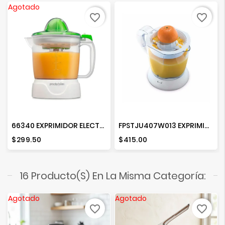
Agotado
favorite_border
favorite_border
66340 EXPRIMIDOR ELECTRICO CITRICOS
FPSTJU407W013 EXPRIMIDOR CITRICOS
Precio
Precio
$299.50
$415.00
16 Producto(s) En La Misma Categoría:
Agotado
Agotado
favorite_border
favorite_border