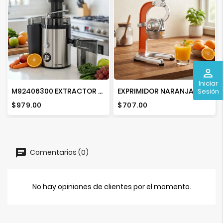
perm_identity
Iniciar
M92406300 EXTRACTOR DE JUGOS LIQUA FRUIT 2000
EXPRIMIDOR NARANJA CHICO AZTECA
Sesión
Precio
Precio
$979.00
$707.00
Comentarios (0)
No hay opiniones de clientes por el momento.