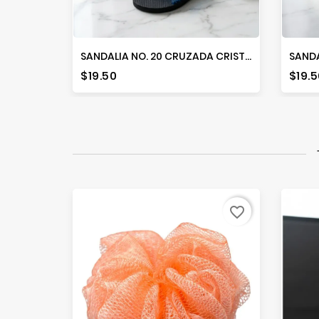
SANDALIA NO. 20 CRUZADA CRISTAL
Precio
Prec
$19.50
$19.5
favorite_border