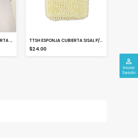
34632A 7.6X43.3 FAJA RECORTA CINTURA 34632
TTSH ESPONJA CUBIERTA SISAL P/BAÑO
Precio
Precio
$24.00
$18.00
perm_identity
Iniciar
Sesión