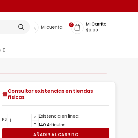
Mi Carrito
0
Mi cuenta
$0.00
s
LINEA RESTAURANTERA
FICINA Y PAPELERIA
scobas, Trapeadores, Pinzas Y Más
nsumos De Limpieza
BELLEZA Y CUIDADO PERSONAL
MUEBLES Y DECORACIÓN
Organización Para El Hogar
Consultar existencias en tiendas
físicas
Existencia en línea:
Pz
140 Artículos
AÑADIR AL CARRITO