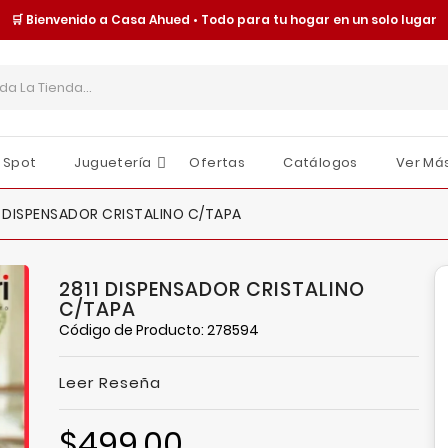
🛒 Bienvenido a Casa Ahued • Todo para tu hogar en un solo lugar
 Spot
Juguetería
Ofertas
Catálogos
Ver Má
Cajas Y Contenedores
Organización Y Almacenamiento
Tornillería Y Fijaciones
Seguridad Y Protección
Moldes Y Charolas
Juguetes Y Accesorios
Sombrillas Y Paraguas
O
E
I
1 DISPENSADOR CRISTALINO C/TAPA
2811 DISPENSADOR CRISTALINO
C/TAPA
Código de Producto: 278594
Leer Reseña
$499.00