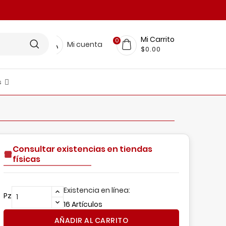
Mi Carrito
0
Mi cuenta
$0.00
s
LINEA RESTAURANTERA
FICINA Y PAPELERIA
scobas, Trapeadores, Pinzas Y Más
nsumos De Limpieza
BELLEZA Y CUIDADO PERSONAL
MUEBLES Y DECORACIÓN
Organización Para El Hogar
Consultar existencias en tiendas
físicas
Existencia en línea:
Pz
16 Artículos
AÑADIR AL CARRITO