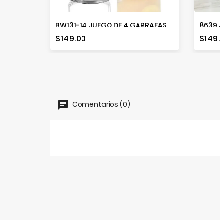
BW131-14 JUEGO DE 4 GARRAFAS 410ML AGROZZA
Precio
Prec
$149.00
$149
Comentarios (0)