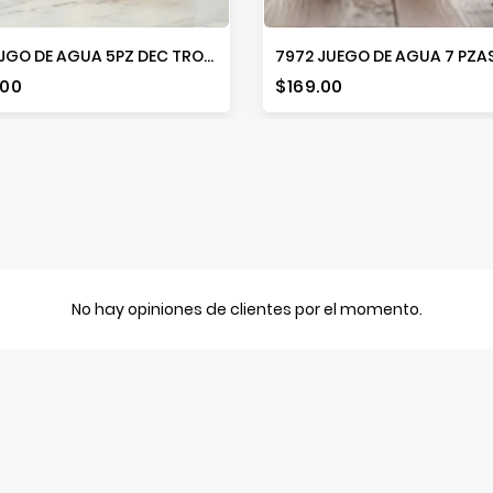
8639 JGO DE AGUA 5PZ DEC TROPICAL APD
io
Precio
.00
$169.00
No hay opiniones de clientes por el momento.