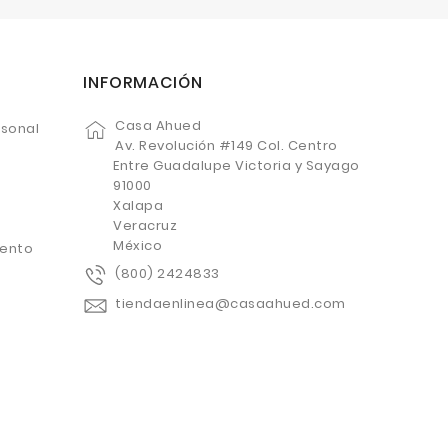
INFORMACIÓN
Casa Ahued
rsonal
Av. Revolución #149 Col. Centro
Entre Guadalupe Victoria y Sayago
91000
Xalapa
Veracruz
México
uento
(800) 2424833
tiendaenlinea@casaahued.com