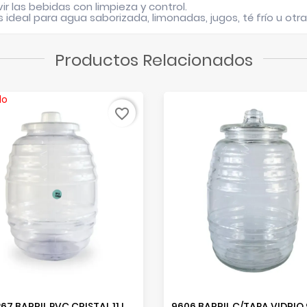
ir las bebidas con limpieza y control.
ideal para agua saborizada, limonadas, jugos, té frío u otr
Productos Relacionados
do
favorite_border
G100267 BARRIL PVC CRISTAL 11 LTS. GENERICO