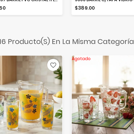
io
Precio
.50
$389.00
16 Producto(s) En La Misma Categoría
Agotado
favorite_border