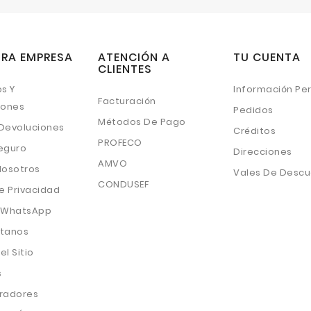
RA EMPRESA
ATENCIÓN A
TU CUENTA
CLIENTES
s Y
Información Pe
Facturación
iones
Pedidos
Métodos De Pago
 Devoluciones
Créditos
PROFECO
eguro
Direcciones
AMVO
Nosotros
Vales De Desc
CONDUSEF
e Privacidad
 WhatsApp
tanos
l Sitio
s
radores