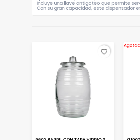
Incluye una llave antigoteo que permite serv
Con su gran capacidad, este dispensador es 
Agota
favorite_border
9603 BARRIL CON TAPA VIDRIO 05 LTS.