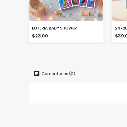
LOTERIA BABY SHOWER
24720
Precio
Prec
$23.00
$39.
Comentarios (0)