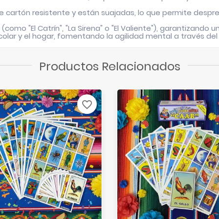
de cartón resistente y están
suajadas
, lo que permite despr
como "El Catrín", "La Sirena" o "El Valiente"), garantizando u
colar y el hogar, fomentando la agilidad mental a través de
Productos Relacionados
favorite_border