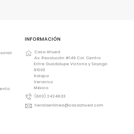
INFORMACIÓN
Casa Ahued
rsonal
Av. Revolución #149 Col. Centro
Entre Guadalupe Victoria y Sayago
91000
Xalapa
Veracruz
México
uento
(800) 2424833
tiendaenlinea@casaahued.com