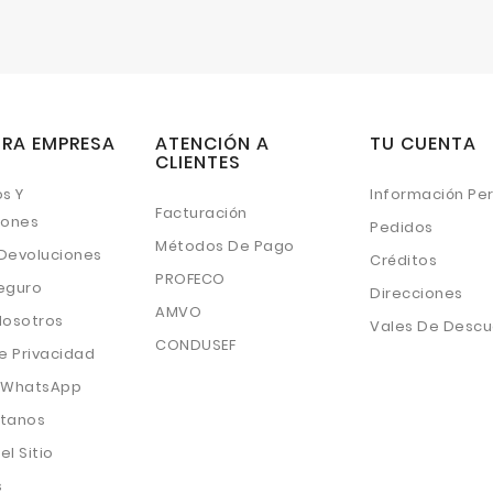
RA EMPRESA
ATENCIÓN A
TU CUENTA
CLIENTES
s Y
Información Pe
Facturación
iones
Pedidos
Métodos De Pago
 Devoluciones
Créditos
PROFECO
eguro
Direcciones
AMVO
Nosotros
Vales De Desc
CONDUSEF
e Privacidad
 WhatsApp
tanos
l Sitio
s