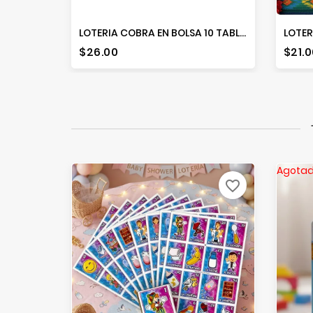
LOTERIA COBRA EN BOLSA 10 TABLAS
Precio
Prec
$26.00
$21.0
Agota
favorite_border