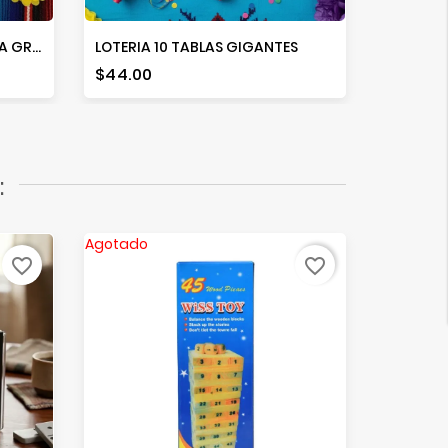
LOTERIA 20 TABLAS C/BARAJA GRANDE
LOTERIA 10 TABLAS GIGANTES
Precio
Precio
$44.00
$26.00
:
Agotado
Agotado
favorite_border
favorite_border