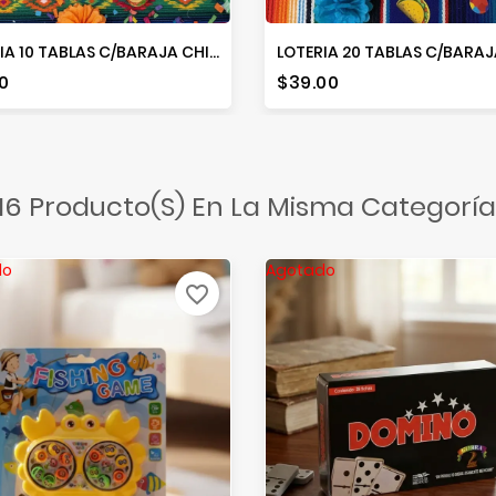
LOTERIA 10 TABLAS C/BARAJA CHICA
io
Precio
0
$39.00
16 Producto(s) En La Misma Categoría
do
Agotado
favorite_border