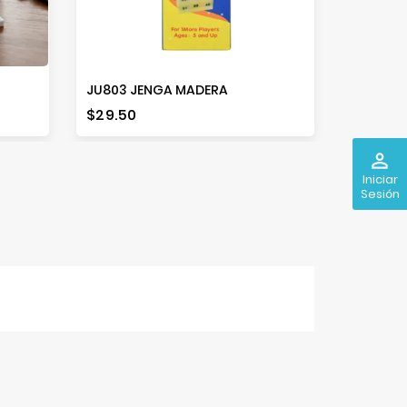
JU803 JENGA MADERA
Precio
Precio
$29.50
$89.50
perm_identity
Iniciar
Sesión