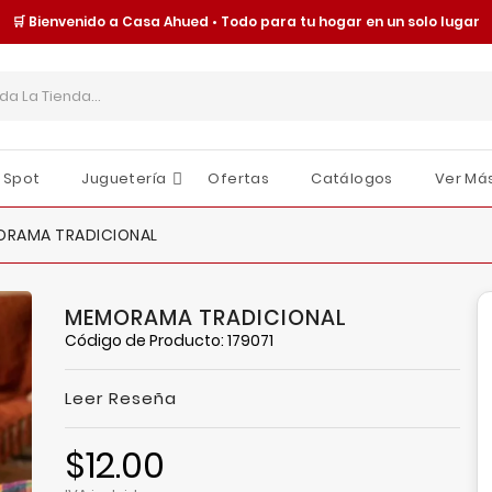
🛒 Bienvenido a Casa Ahued • Todo para tu hogar en un solo lugar
 Spot
Juguetería
Ofertas
Catálogos
Ver Má
Cajas Y Contenedores
Organización Y Almacenamiento
Tornillería Y Fijaciones
Seguridad Y Protección
Moldes Y Charolas
Juguetes Y Accesorios
Sombrillas Y Paraguas
O
E
I
RAMA TRADICIONAL
MEMORAMA TRADICIONAL
Código de Producto: 179071
Leer Reseña
$12.00