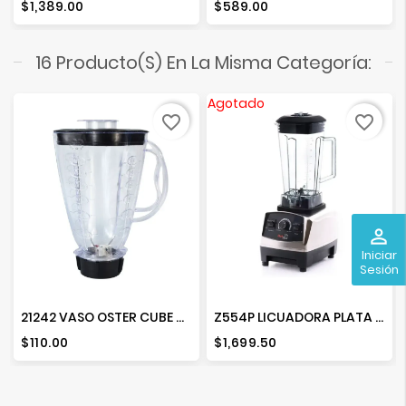
Precio
Precio
$1,389.00
$589.00
16 Producto(s) En La Misma Categoría:
Agotado
favorite_border
favorite_border
perm_identity
Iniciar
Sesión
21242 VASO OSTER CUBE COMPLETO
Z554P LICUADORA PLATA 1500 W
Precio
Precio
$110.00
$1,699.50