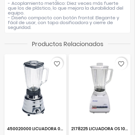
- Acoplamiento metálico: Diez veces más fuerte
que los de plástico, lo que mejora la durabilidad del
equipo.
- Diseño compacto con botón frontal: Elegante y
fácil de usar, con tapa dosificadora y cierre de
seguridad.
Productos Relacionados
favorite_border
favorite_border
450020000 LICUADORA 02 VEL. CROMADA
2178225 LICUADORA OS 10 VEL BLANCA