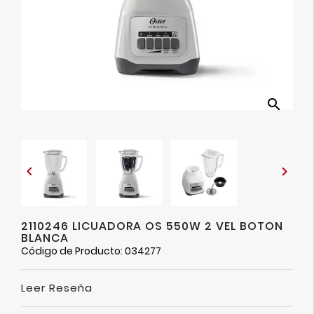
Ver
Más
search


2110246 LICUADORA OS 550W 2 VEL BOTON
BLANCA
Código de Producto: 034277
Leer Reseña