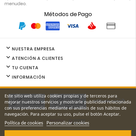
menudeo.
Métodos de Pago

NUESTRA EMPRESA

ATENCIÓN A CLIENTES

TU CUENTA

INFORMACIÓN
Este sitio web utiliza cookies propias y de terceros para
mejorar nuestros servicios y mostrarle publicidad relacionada
con sus preferencias mediante el análisis de sus hábitos de
navegación. Para aceptar su uso, pulse el botón Aceptar.
Política de cookies
Personalizar cookies
Los precios y promociones de nuestro sitio web son exclusivos