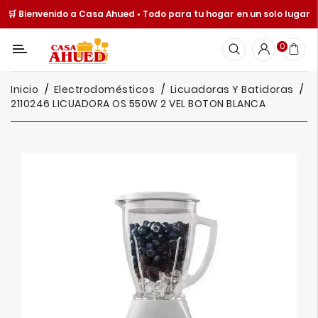
🛒 Bienvenido a Casa Ahued • Todo para tu hogar en un solo lugar
Categoría
0
Inicio
Inicio
Electrodomésticos
Licuadoras Y Batidoras
Cocina
2110246 LICUADORA OS 550W 2 VEL BOTON BLANCA
Y
Mesa
Hogar
Cuisine
Spot
Juguetería
Ofertas
Catálogos