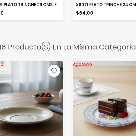
314769 PLATO TRINCHE 26 CMS. EMBOSS CIRCLES
io
Precio
00
$64.00
16 Producto(s) En La Misma Categoría
do
Agotado
favorite_border