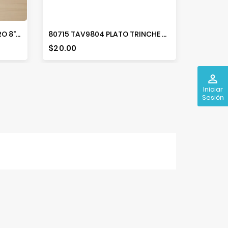
003-001-001 PLATO PASTELERO 8" D001
80715 TAV9804 PLATO TRINCHE 9" BEIGE
Precio
Precio
$20.00
$19.00
perm_identity
Iniciar
Sesión