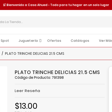
🛒 Bienvenido a Casa Ahued • Todo para tu hogar en un solo lugar
 Spot
Juguetería
Ofertas
Catálogos
Ver Má
Cajas Y Contenedores
Organización Y Almacenamiento
Tornillería Y Fijaciones
Seguridad Y Protección
Moldes Y Charolas
Juguetes Y Accesorios
Sombrillas Y Paraguas
O
E
I
PLATO TRINCHE DELICIAS 21.5 CMS
PLATO TRINCHE DELICIAS 21.5 CMS
Código de Producto: 791398
Leer Reseña
$13.00