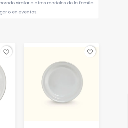
orado similar a otros modelos de la familia
ogar o en eventos.
Agotado
favorite_border
favorite_border