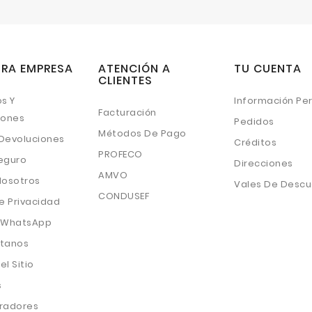
RA EMPRESA
ATENCIÓN A
TU CUENTA
CLIENTES
s Y
Información Pe
Facturación
iones
Pedidos
Métodos De Pago
 Devoluciones
Créditos
PROFECO
eguro
Direcciones
AMVO
Nosotros
Vales De Desc
CONDUSEF
e Privacidad
 WhatsApp
tanos
l Sitio
s
radores