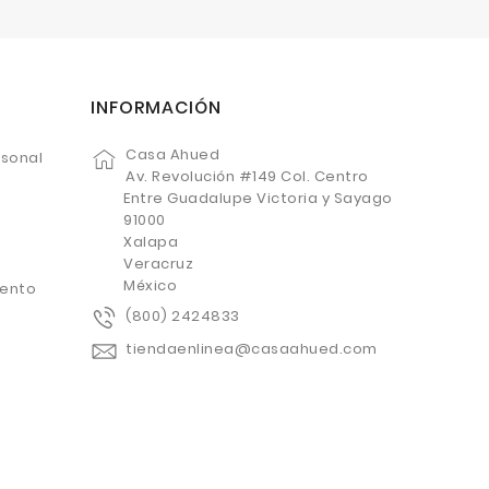
INFORMACIÓN
Casa Ahued
rsonal
Av. Revolución #149 Col. Centro
Entre Guadalupe Victoria y Sayago
91000
Xalapa
Veracruz
México
uento
(800) 2424833
tiendaenlinea@casaahued.com