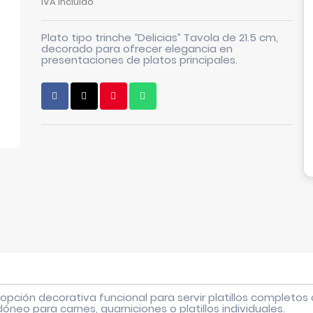
IVA incluido
Plato tipo trinche “Delicias” Tavola de 21.5 cm,
decorado para ofrecer elegancia en
presentaciones de platos principales.
 opción decorativa funcional para servir platillos completos c
óneo para carnes, guarniciones o platillos individuales.