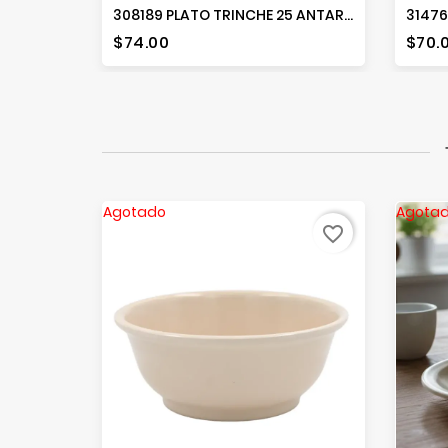
308189 PLATO TRINCHE 25 ANTARTIC
Precio
Prec
$74.00
$70.
Agotado
Agota
favorite_border