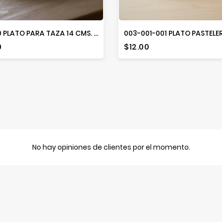
35990 PLATO PARA TAZA 14 CMS. MELAMINA ARENA V-6
io
Precio
0
$12.00
No hay opiniones de clientes por el momento.