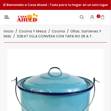
🛒 Bienvenido a Casa Ahued • Todo para tu hogar en un solo lugar
Categoría
0
Inicio
Inicio
Cocina Y Mesa
Cocina
Ollas, Sartenes Y
Cocina
Más
32647 OLLA CONVEXA CON TAPA NO 26 A.T.
Y
Mesa
Hogar
Cuisine
Spot
Juguetería
Ofertas
Catálogos