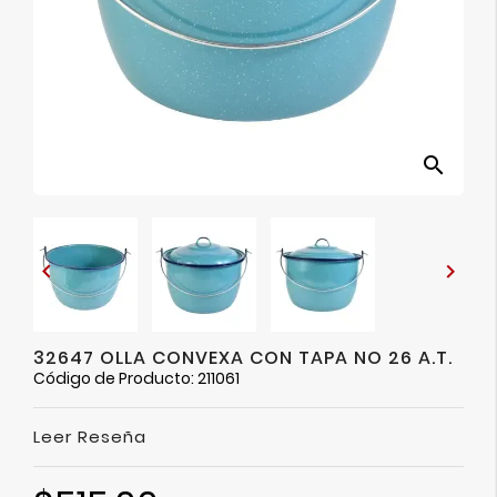
Ver
Más
search


32647 OLLA CONVEXA CON TAPA NO 26 A.T.
Código de Producto: 211061
Leer Reseña