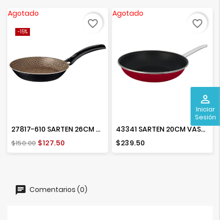
Agotado
Agotado
favorite_border
favorite_border
-15%
perm_identity
Iniciar
Sesión
27817-610 SARTEN 26CM TURIM
43341 SARTEN 20CM VASCONIA
Precio
Precio
Precio
$127.50
$239.50
$150.00
base
Comentarios (0)