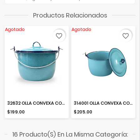
Productos Relacionados
Agotado
Agotado
favorite_border
favorite_border
32632 OLLA CONVEXA CON TAPA 18 A.T.
314001 OLLA CONVEXA CON TAPA NO.14 A.T
Precio
Precio
$199.00
$205.00
16 Producto(s) En La Misma Categoría: