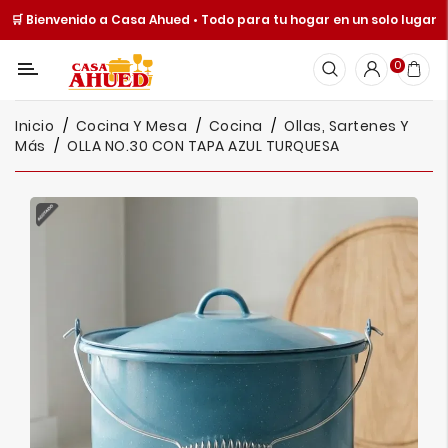
🛒 Bienvenido a Casa Ahued • Todo para tu hogar en un solo lugar
Categoría
0
Inicio
Inicio
Cocina Y Mesa
Cocina
Ollas, Sartenes Y
Cocina
Más
OLLA NO.30 CON TAPA AZUL TURQUESA
Y
Mesa
Hogar
Cuisine
Spot
Juguetería
Ofertas
Catálogos