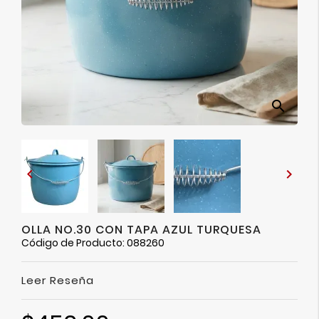
Ver
Más
search


OLLA NO.30 CON TAPA AZUL TURQUESA
Código de Producto: 088260
Leer Reseña