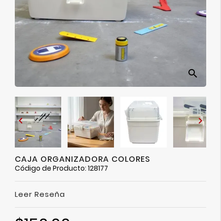
Ver
Más
search


CAJA ORGANIZADORA COLORES
Código de Producto: 128177
Leer Reseña