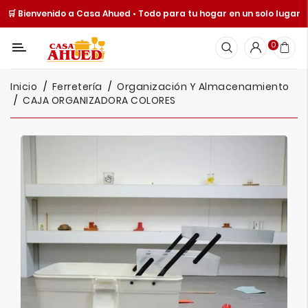
🛒 Bienvenido a Casa Ahued • Todo para tu hogar en un solo lugar
Categoría
0
Inicio
Inicio
Ferretería
Organización Y Almacenamiento
Cocina
CAJA ORGANIZADORA COLORES
Y
Mesa
Hogar
Cuisine
Spot
Juguetería
Ofertas
Catálogos