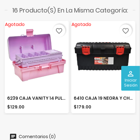
16 Producto(s) En La Misma Categoría:
Agotado
Agotado
favorite_border
favorite_border
perm_identity
Iniciar
Sesión
6239 CAJA VANITY 14 PULG COLORES
6410 CAJA 19 NEGRA Y CHAROLA AMARILLA.
Precio
Precio
$129.00
$179.00
Comentarios (0)