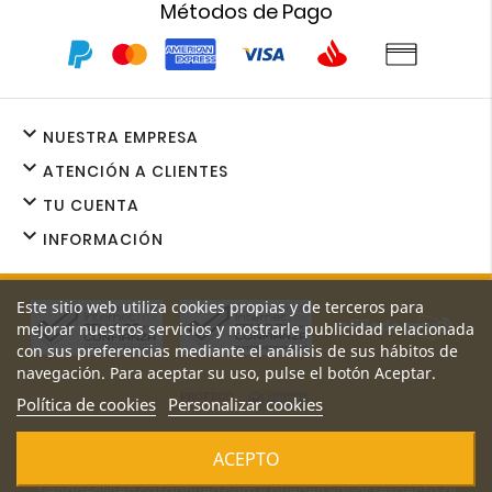
Métodos de Pago

NUESTRA EMPRESA

ATENCIÓN A CLIENTES

TU CUENTA

INFORMACIÓN
Este sitio web utiliza cookies propias y de terceros para
mejorar nuestros servicios y mostrarle publicidad relacionada
con sus preferencias mediante el análisis de sus hábitos de
navegación. Para aceptar su uso, pulse el botón Aceptar.
Política de cookies
Personalizar cookies
Los precios y promociones de nuestro sitio web son exclusivos
ACEPTO
de
tiendaenlinea.casaahued.com y pueden variar respecto al