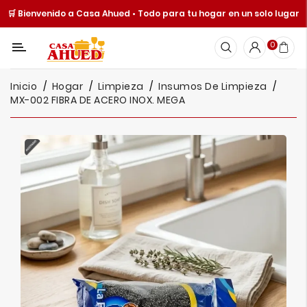
🛒 Bienvenido a Casa Ahued • Todo para tu hogar en un solo lugar
Categoría
0
Inicio
Inicio
Hogar
Limpieza
Insumos De Limpieza
Cocina
MX-002 FIBRA DE ACERO INOX. MEGA
Y
Mesa
Hogar
Cuisine
Spot
Juguetería
Ofertas
Catálogos