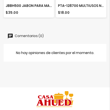
JBBH500 JABON PARA MANOS BYE-BAC 500 ML. HERBAL
PTA-128700 MULTIUSOS NARANJA 1L
Precio
Precio
$35.00
$18.00
Comentarios (0)
No hay opiniones de clientes por el momento.