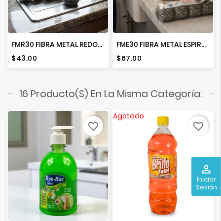
FMR30 FIBRA METAL REDONDA 30G PAQ. C/4 PZAS
FME30 FIBRA METAL ESPIRAL 30G PAQ. C/6 PZAS
Precio
Precio
$43.00
$67.00
16 Producto(s) En La Misma Categoría:
Agotado
favorite_border
favorite_border
perm_identity
Iniciar
Sesión