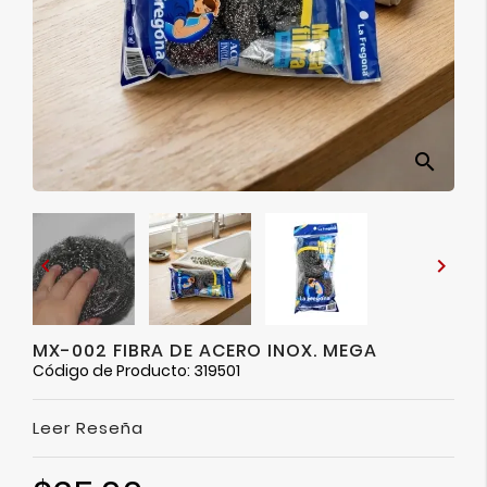
Ver
Más
search


MX-002 FIBRA DE ACERO INOX. MEGA
Código de Producto: 319501
Leer Reseña