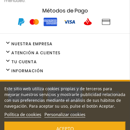
menudeo.
Métodos de Pago

NUESTRA EMPRESA

ATENCIÓN A CLIENTES

TU CUENTA

INFORMACIÓN
Este sitio web utiliza cookies propias y de terceros para
mejorar nuestros servicios y mostrarle publicidad relacionada
con sus preferencias mediante el análisis de sus hábitos de
navegación. Para aceptar su uso, pulse el botón Aceptar.
Política de cookies
Personalizar cookies
Los precios y promociones de nuestro sitio web son exclusivos
ACEPTO