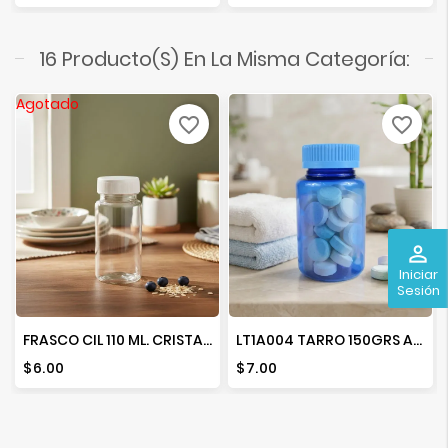
16 Producto(s) En La Misma Categoría:
Agotado
favorite_border
favorite_border
perm_identity
Iniciar
Sesión
FRASCO CIL 110 ML. CRISTAL TAPA LINER 38 MM-TAPA STANDAR
LT1A004 TARRO 150GRS AZUL SEGURIDAD
Precio
Precio
$6.00
$7.00