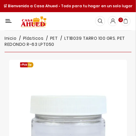
🛒 Bienvenido a Casa Ahued • Todo para tu hogar en un solo lugar
Categoría
0
Inicio
Inicio
Plásticos
PET
LT1B039 TARRO 100 GRS. PET
Cocina
REDONDO R-63 LPT050
Y
Mesa
Hogar
Cuisine
Spot
Juguetería
Ofertas
Catálogos