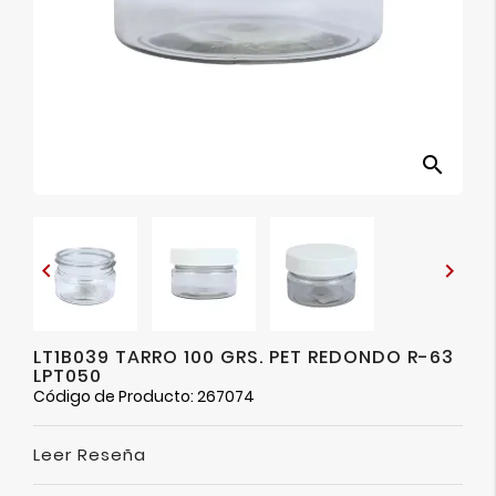
Ver
Más
search


LT1B039 TARRO 100 GRS. PET REDONDO R-63
LPT050
Código de Producto: 267074
Leer Reseña