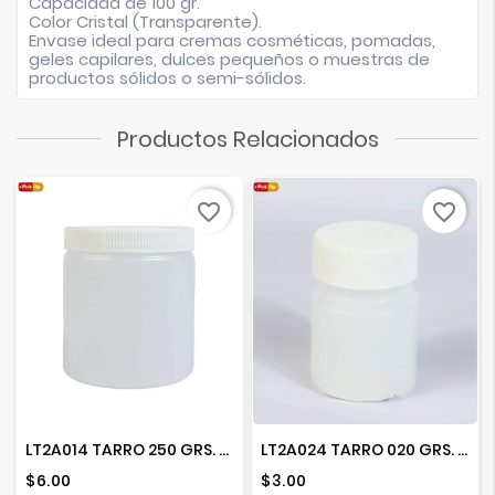
Capacidad de 100 gr.
Color Cristal (Transparente).
Envase ideal para cremas cosméticas, pomadas,
geles capilares, dulces pequeños o muestras de
productos sólidos o semi-sólidos.
Productos Relacionados
favorite_border
favorite_border
LT2A014 TARRO 250 GRS. P.A.D. R-70 NATURAL
LT2A024 TARRO 020 GRS. P.A.D. R-28 NATURAL
Precio
Precio
$6.00
$3.00