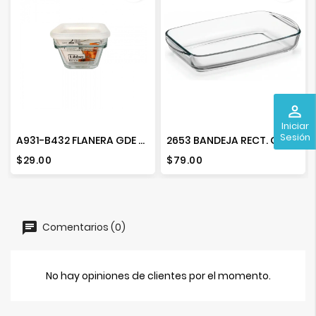
perm_identity
Iniciar
Sesión
A931-B432 FLANERA GDE CON TAPA SAVE N STORE
2653 BANDEJA RECT. GRANDE 3L PYROREY 000 T001
Precio
Precio
$29.00
$79.00
Comentarios (0)
No hay opiniones de clientes por el momento.