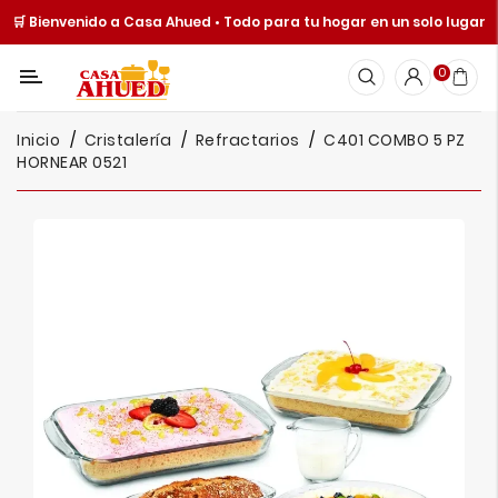
🛒 Bienvenido a Casa Ahued • Todo para tu hogar en un solo lugar
Categoría
0
Inicio
Inicio
Cristalería
Refractarios
C401 COMBO 5 PZ
Cocina
HORNEAR 0521
Y
Mesa
Hogar
Cuisine
Spot
Juguetería
Ofertas
Catálogos