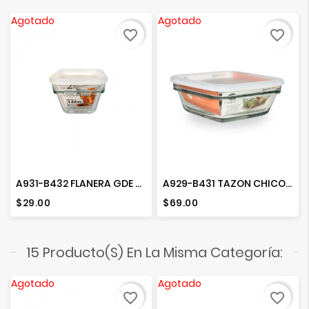
Agotado
Agotado
favorite_border
favorite_border
A931-B432 FLANERA GDE CON TAPA SAVE N STORE
A929-B431 TAZON CHICO CUADRADO SAVE N STORE
Precio
Precio
$29.00
$69.00
15 Producto(s) En La Misma Categoría:
Agotado
Agotado
favorite_border
favorite_border