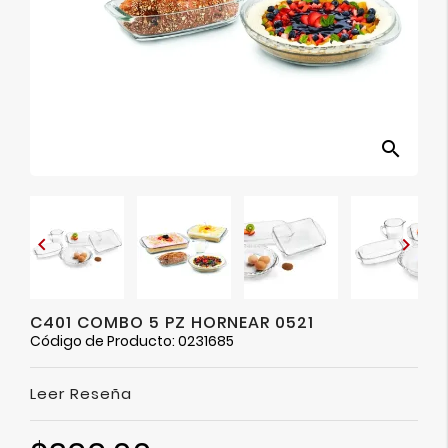
Ver
Más
search


C401 COMBO 5 PZ HORNEAR 0521
Código de Producto: 0231685
Leer Reseña