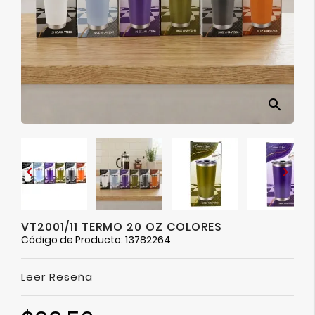
Ver
Más
search


VT2001/11 TERMO 20 OZ COLORES
Código de Producto: 13782264
Leer Reseña