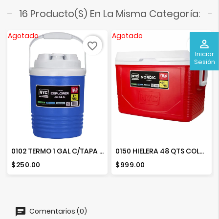
16 Producto(s) En La Misma Categoría:
Agotado
Agotado
perm_identity
favorite_border
favorite_border
Iniciar
Sesión
0102 TERMO 1 GAL C/TAPA COLORES (3.8 LTS)
0150 HIELERA 48 QTS COLORES
Precio
Precio
$250.00
$999.00
Comentarios (0)