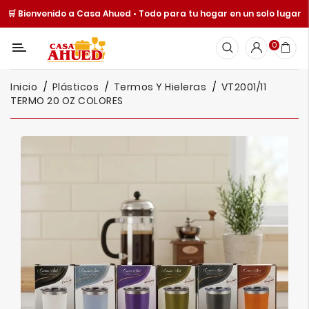
🛒 Bienvenido a Casa Ahued • Todo para tu hogar en un solo lugar
Categoría
0
Inicio
Inicio
Plásticos
Termos Y Hieleras
VT2001/11
Cocina
TERMO 20 OZ COLORES
Y
Mesa
Hogar
Cuisine
Spot
Juguetería
Ofertas
Catálogos