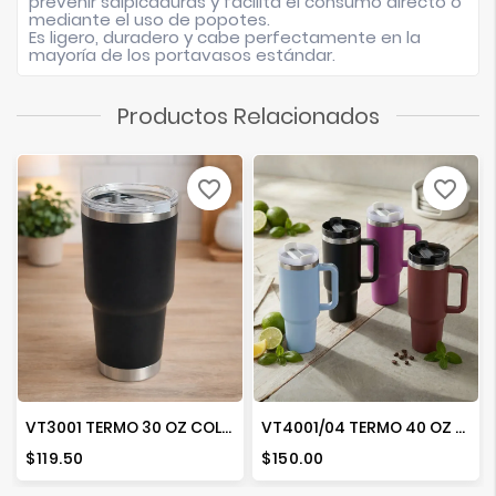
prevenir salpicaduras y facilita el consumo directo o
mediante el uso de popotes.
Es ligero, duradero y cabe perfectamente en la
mayoría de los portavasos estándar.
Productos Relacionados
favorite_border
favorite_border
VT3001 TERMO 30 OZ COLORES
VT4001/04 TERMO 40 OZ COLORES
Precio
Precio
$119.50
$150.00