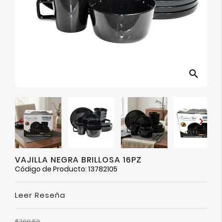
Ver
Más
search


VAJILLA NEGRA BRILLOSA 16PZ
Código de Producto: 13782105
Leer Reseña
$799.50