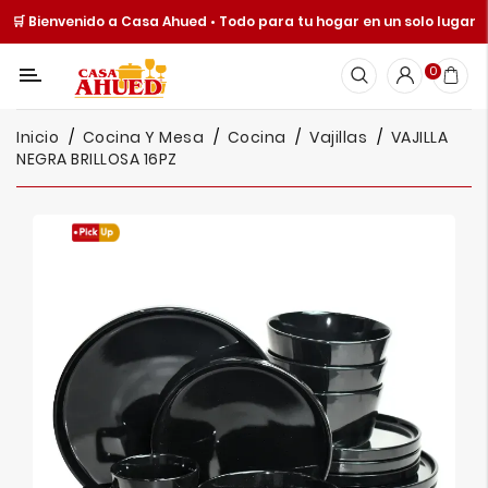
🛒 Bienvenido a Casa Ahued • Todo para tu hogar en un solo lugar
Categoría
0
Inicio
Inicio
Cocina Y Mesa
Cocina
Vajillas
VAJILLA
Cocina
NEGRA BRILLOSA 16PZ
Y
Mesa
Hogar
Cuisine
Spot
Juguetería
Ofertas
Catálogos