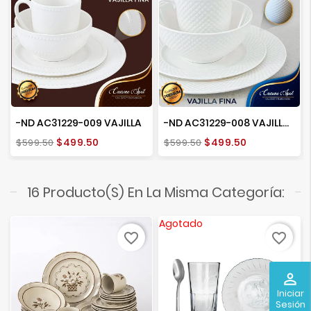
-ND AC31229-009 VAJILLA
-ND AC31229-008 VAJILLA 16 PIEZAS
Precio
Precio
Precio
Precio
$499.50
$499.50
$599.50
$599.50
base
base
16 Producto(s) En La Misma Categoría:
Agotado
favorite_border
favorite_border
perm_identity
Iniciar
Sesión