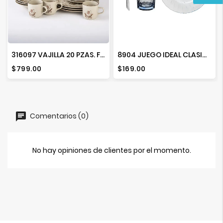
316097 VAJILLA 20 PZAS. FLOR DE OTOÑO
8904 JUEGO IDEAL CLASICA 12 PZAS 000 307
Precio
Precio
$799.00
$169.00
Comentarios (0)
No hay opiniones de clientes por el momento.