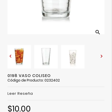
Ver
Más
search


0198 VASO COLISEO
Código de Producto: 0232402
Leer Reseña
$10.00