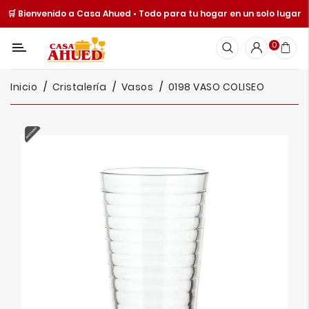
🛒 Bienvenido a Casa Ahued • Todo para tu hogar en un solo lugar
Categoría
0
Inicio
Inicio
Cristalería
Vasos
0198 VASO COLISEO
Cocina
Y
Mesa
Hogar
Cuisine
Spot
Juguetería
Ofertas
Catálogos