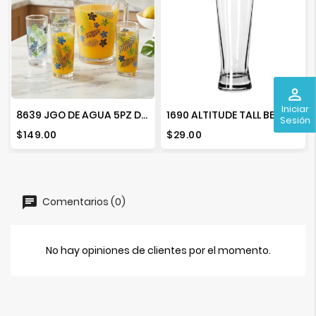
perm_identity
Iniciar
8639 JGO DE AGUA 5PZ DEC TROPICAL APD
1690 ALTITUDE TALL BEER 000
Sesión
Precio
Precio
$149.00
$29.00
Comentarios (0)
No hay opiniones de clientes por el momento.