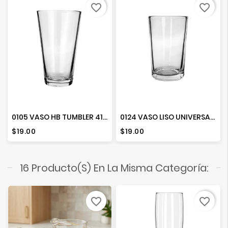
favorite_border
favorite_border
0105 VASO HB TUMBLER 414ML
0124 VASO LISO UNIVERSAL 315 ML.
Precio
Precio
$19.00
$19.00
16 Producto(s) En La Misma Categoría:
favorite_border
favorite_border