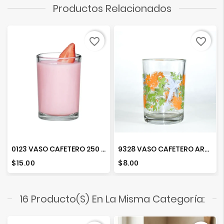
Productos Relacionados
favorite_border
favorite_border
0123 VASO CAFETERO 250 ML.
9328 VASO CAFETERO ARCOIRIS BBG
Precio
Precio
$15.00
$8.00
16 Producto(s) En La Misma Categoría: