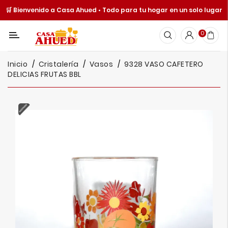
🛒 Bienvenido a Casa Ahued • Todo para tu hogar en un solo lugar
Categoría
0
Inicio
Inicio
Cristalería
Vasos
9328 VASO CAFETERO
Cocina
DELICIAS FRUTAS BBL
Y
Mesa
Hogar
Cuisine
Spot
Juguetería
Ofertas
Catálogos