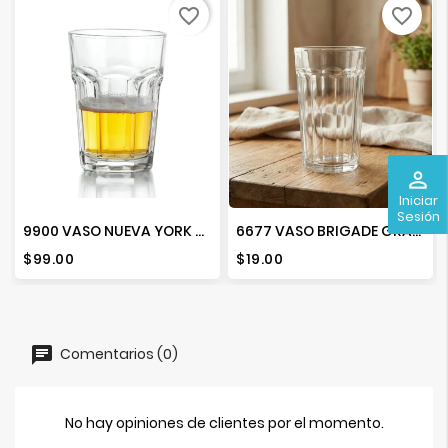
favorite_border
favorite_border
perm_identity
Iniciar
Sesión
9900 VASO NUEVA YORK 860 ML
6677 VASO BRIGADE GRANEL
Precio
Precio
$99.00
$19.00
Comentarios (0)
No hay opiniones de clientes por el momento.