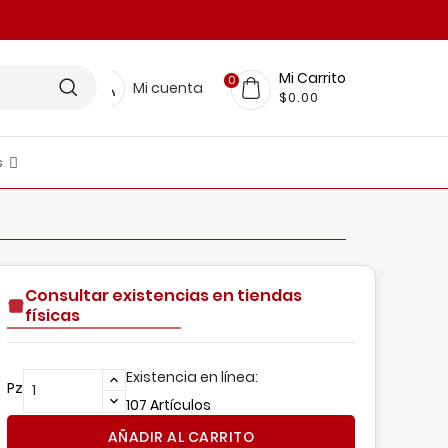
Mi Carrito
0
Mi cuenta
$0.00
s
LINEA RESTAURANTERA
FICINA Y PAPELERIA
scobas, Trapeadores, Pinzas Y Más
nsumos De Limpieza
BELLEZA Y CUIDADO PERSONAL
MUEBLES Y DECORACIÓN
Organización Para El Hogar
Consultar existencias en tiendas
físicas
Existencia en línea:
Pz
107 Artículos
AÑADIR AL CARRITO