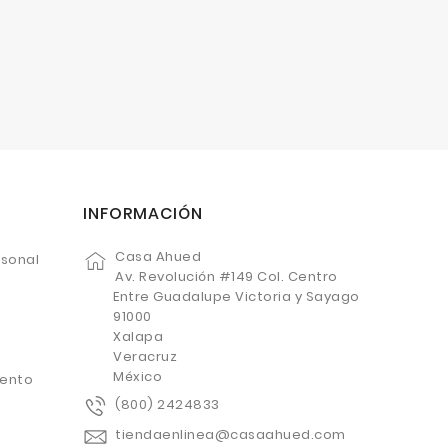
INFORMACIÓN
Casa Ahued
rsonal
Av. Revolución #149 Col. Centro
Entre Guadalupe Victoria y Sayago
91000
Xalapa
Veracruz
México
uento
(800) 2424833
tiendaenlinea@casaahued.com