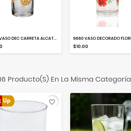
8360 VASO DEC CARRETA ALCATRAZ (DGP)
io
Precio
0
$10.00
16 Producto(s) En La Misma Categoría
favorite_border