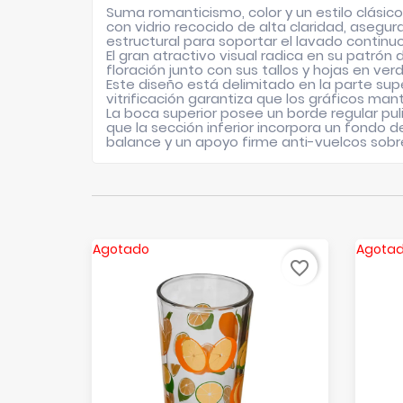
Suma romanticismo, color y un estilo clási
con vidrio recocido de alta claridad, asegu
estructural para soportar el lavado continuo
El gran atractivo visual radica en su patró
floración junto con sus tallos y hojas en ver
Este diseño está delimitado en la parte super
vitrificación garantiza que los gráficos man
La boca superior posee un borde regular pu
que la sección inferior incorpora un fondo 
balance y un apoyo firme anti-vuelcos sobre
Agotado
Agota
favorite_border