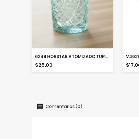
6249 HOBSTAR ATOMIZADO TURQUEZA 73H
V4621
Precio
Prec
$25.00
$17.0
Comentarios (0)