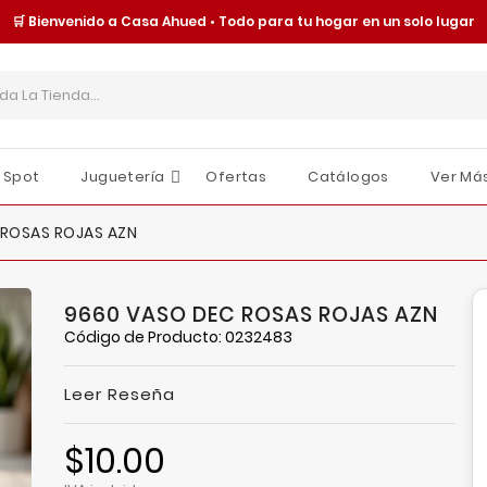
🛒 Bienvenido a Casa Ahued • Todo para tu hogar en un solo lugar
 Spot
Juguetería
Ofertas
Catálogos
Ver Má
Cajas Y Contenedores
Organización Y Almacenamiento
Tornillería Y Fijaciones
Seguridad Y Protección
Moldes Y Charolas
Juguetes Y Accesorios
Sombrillas Y Paraguas
O
E
I
 ROSAS ROJAS AZN
9660 VASO DEC ROSAS ROJAS AZN
Código de Producto: 0232483
Leer Reseña
$10.00