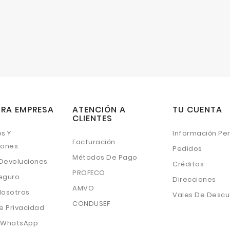
RA EMPRESA
ATENCIÓN A
TU CUENTA
CLIENTES
s Y
Información Pe
Facturación
iones
Pedidos
Métodos De Pago
 Devoluciones
Créditos
PROFECO
eguro
Direcciones
AMVO
Nosotros
Vales De Desc
CONDUSEF
e Privacidad
 WhatsApp