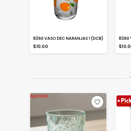
8360 VASO DEC NARANJAS 1 (DCB)
Precio
Prec
$10.00
$10.0
Agotado
favorite_border