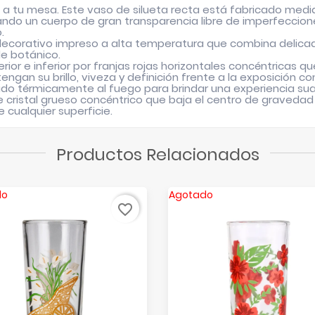
co a tu mesa. Este vaso de silueta recta está fabricado m
rando un cuerpo de gran transparencia libre de imperfeccion
.
n decorativo impreso a alta temperatura que combina delicad
de botánico.
ior e inferior por franjas rojas horizontales concéntricas que
tengan su brillo, viveza y definición frente a la exposición 
lido térmicamente al fuego para brindar una experiencia su
de cristal grueso concéntrico que baja el centro de graveda
 cualquier superficie.
Productos Relacionados
do
Agotado
favorite_border