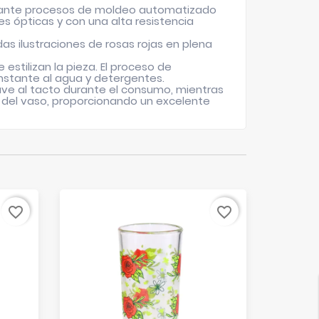
ediante procesos de moldeo automatizado
es ópticas y con una alta resistencia
as ilustraciones de rosas rojas en plena
 estilizan la pieza. El proceso de
constante al agua y detergentes.
ave al tacto durante el consumo, mientras
d del vaso, proporcionando un excelente
Agotado
favorite_border
favorite_border