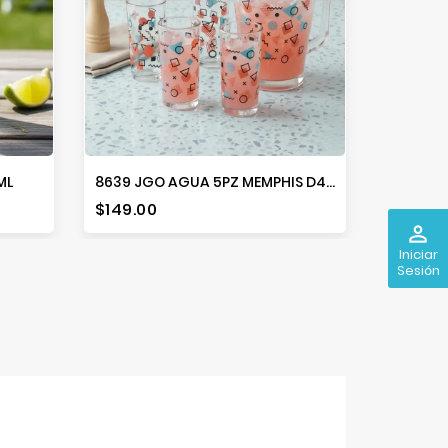
ML
8639 JGO AGUA 5PZ MEMPHIS D4V
Precio
Precio
$149.00
$15.00
perm_identity
Iniciar
Sesión