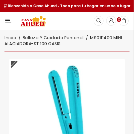
🛒 Bienvenido a Casa Ahued • Todo para tu hogar en un solo lugar
Categoría
0
Inicio
Inicio
Belleza Y Cuidado Personal
M90111400 MINI
Cocina
ALACIADORA-ST 100 OASIS
Y
Mesa
Hogar
Cuisine
Spot
Juguetería
Ofertas
Catálogos