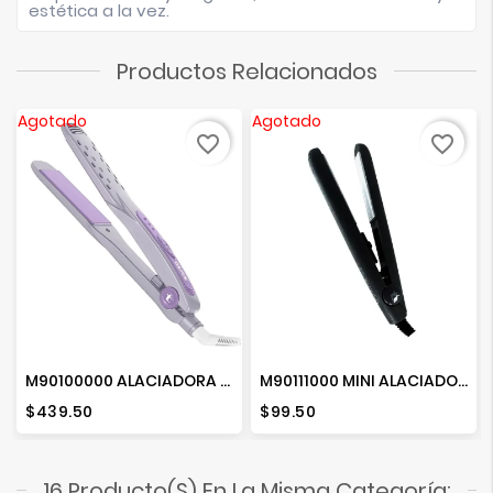
estética a la vez.
Productos Relacionados
Agotado
Agotado
favorite_border
favorite_border
M90100000 ALACIADORA ALCINOO
M90111000 MINI ALACIADORA ST-100 GRAFITO
Precio
Precio
$439.50
$99.50
16 Producto(s) En La Misma Categoría: