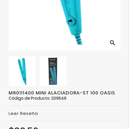
Ver
Más
search
M90111400 MINI ALACIADORA-ST 100 OASIS
Código de Producto: 209546
Leer Reseña