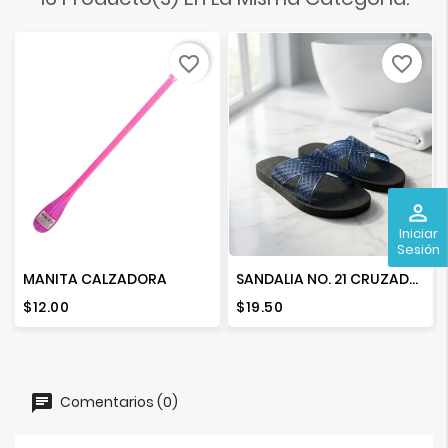
favorite_border
favorite_border
perm_identity
Iniciar
Sesión
MANITA CALZADORA
SANDALIA NO. 21 CRUZADA CRISTAL
Precio
Precio
$12.00
$19.50
Comentarios (0)