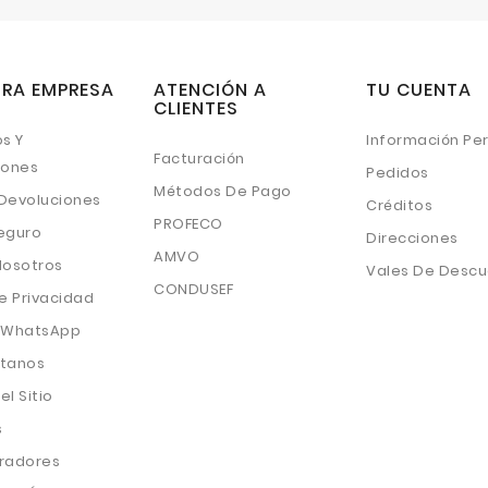
RA EMPRESA
ATENCIÓN A
TU CUENTA
CLIENTES
s Y
Información Pe
Facturación
iones
Pedidos
Métodos De Pago
 Devoluciones
Créditos
PROFECO
eguro
Direcciones
AMVO
Nosotros
Vales De Desc
CONDUSEF
e Privacidad
 WhatsApp
tanos
l Sitio
s
radores