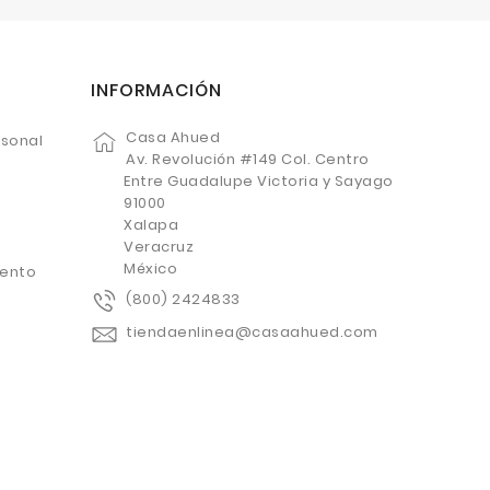
INFORMACIÓN
Casa Ahued
rsonal
Av. Revolución #149 Col. Centro
Entre Guadalupe Victoria y Sayago
91000
Xalapa
Veracruz
México
uento
(800) 2424833
tiendaenlinea@casaahued.com