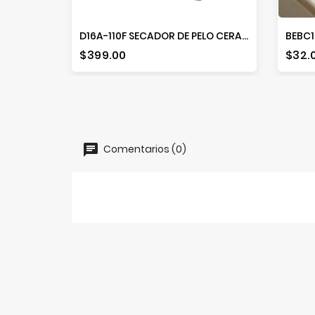
D16A-110F SECADOR DE PELO CERAMICA
Precio
Prec
$399.00
$32.
Comentarios (0)