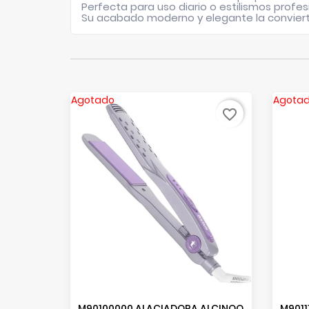
Perfecta para uso diario o estilismos prof
Su acabado moderno y elegante la convierte
Agotado
Agota
favorite_border
M90100000 ALACIADORA ALCINOO