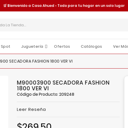
🛒 Bienvenido a Casa Ahued • Todo para tu hogar en un solo lugar
 Spot
Juguetería
Ofertas
Catálogos
Ver Má
Cajas Y Contenedores
Organización Y Almacenamiento
Tornillería Y Fijaciones
Seguridad Y Protección
Moldes Y Charolas
Juguetes Y Accesorios
Sombrillas Y Paraguas
O
E
I
00 SECADORA FASHION 1800 VER VI
M90003900 SECADORA FASHION
1800 VER VI
Código de Producto: 209248
Leer Reseña
$269.50