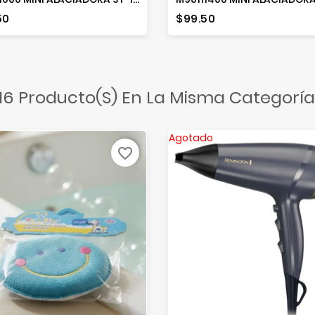
io
Precio
50
$99.50
16 Producto(s) En La Misma Categoría
Agotado
favorite_border