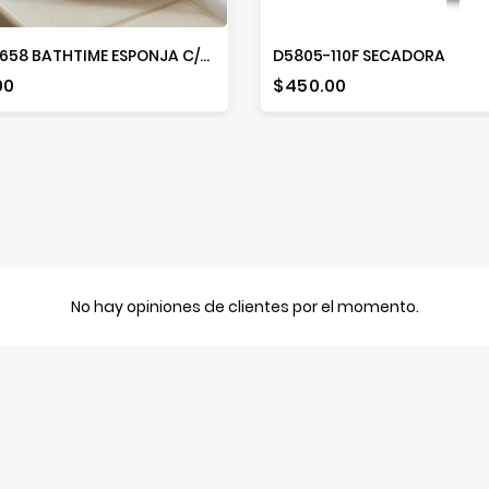
BEBC1658 BATHTIME ESPONJA C/TELA BORDADA
D5805-110F SECADORA
io
Precio
00
$450.00
No hay opiniones de clientes por el momento.