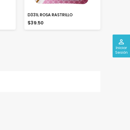
D331L ROSA RASTRILLO
Precio
Precio
$39.50
$24.00
perm_identity
Iniciar
Sesión