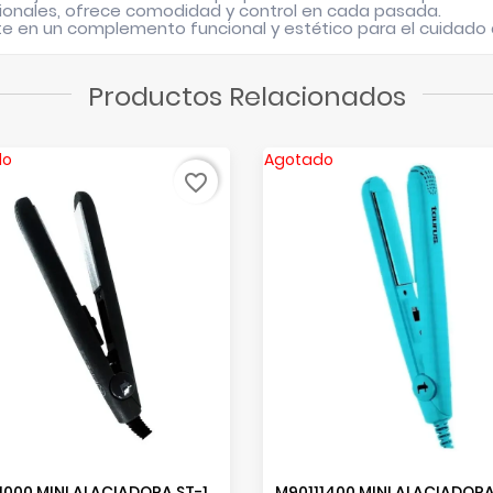
esionales, ofrece comodidad y control en cada pasada.
 en un complemento funcional y estético para el cuidado d
Productos Relacionados
do
Agotado
favorite_border
M90111000 MINI ALACIADORA ST-100 GRAFITO