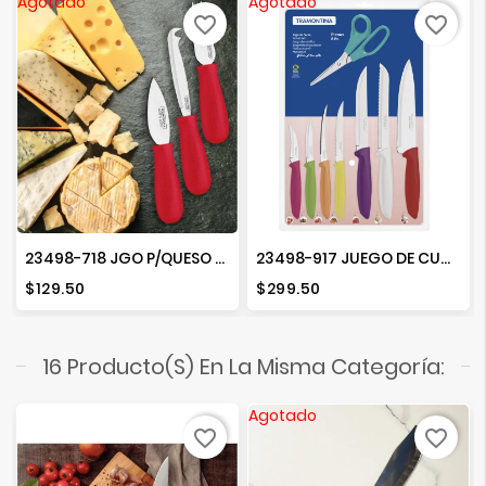
Agotado
Agotado
favorite_border
favorite_border
23498-718 JGO P/QUESO 3PZ HARMONIZA
23498-917 JUEGO DE CUCHILLOS SUN
Precio
Precio
$129.50
$299.50
16 Producto(s) En La Misma Categoría:
Agotado
favorite_border
favorite_border