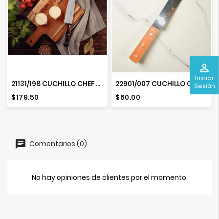
perm_identity
Iniciar
21131/198 CUCHILLO CHEF 8 POLYWOOD
22901/007 CUCHILLO COCINA 7"
Sesión
Precio
Precio
$179.50
$60.00
Comentarios (0)
No hay opiniones de clientes por el momento.