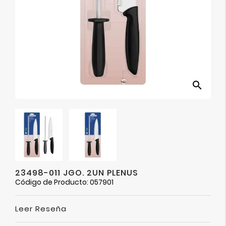
Ver
Más
search
23498-011 JGO. 2UN PLENUS
Código de Producto: 057901
Leer Reseña