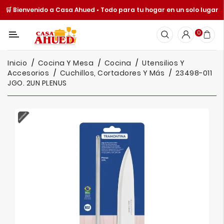
🛒 Bienvenido a Casa Ahued • Todo para tu hogar en un solo lugar
Categoría
0
Inicio
Inicio
Cocina Y Mesa
Cocina
Utensilios Y
Cocina
Accesorios
Cuchillos, Cortadores Y Más
23498-011
Y
JGO. 2UN PLENUS
Mesa
Hogar
Cuisine
Spot
Juguetería
Ofertas
Catálogos