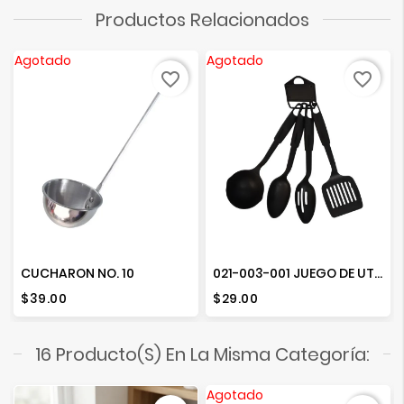
Productos Relacionados
Agotado
Agotado
favorite_border
favorite_border
CUCHARON NO. 10
021-003-001 JUEGO DE UTENCILIOS DE COCINA
Precio
Precio
$39.00
$29.00
16 Producto(s) En La Misma Categoría:
Agotado