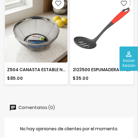
favorite_border
favorite_border
perm_identity
Iniciar
Sesión
Z504 CANASTA ESTABLE NO. 28
2123500 ESPUMADERA NYLON NEW LINE 1145146
Precio
Precio
$85.00
$35.00
Comentarios (0)
No hay opiniones de clientes por el momento.