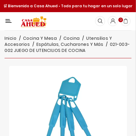
🛒 Bienvenido a Casa Ahued • Todo para tu hogar en un solo lugar
Categoría
0
Inicio
Inicio
Cocina Y Mesa
Cocina
Utensilios Y
Cocina
Accesorios
Espátulas, Cucharones Y Más
021-003-
Y
002 JUEGO DE UTENCILIOS DE COCINA
Mesa
Hogar
Cuisine
Spot
Juguetería
Ofertas
Catálogos