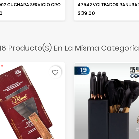
02 CUCHARA SERVICIO ORO
io
Precio
0
$39.00
16 Producto(s) En La Misma Categoría
do
favorite_border