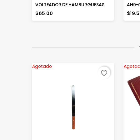
VOLTEADOR DE HAMBURGUESAS
AH9-0
Precio
Prec
$65.00
$19.5
Agotado
Agota
favorite_border