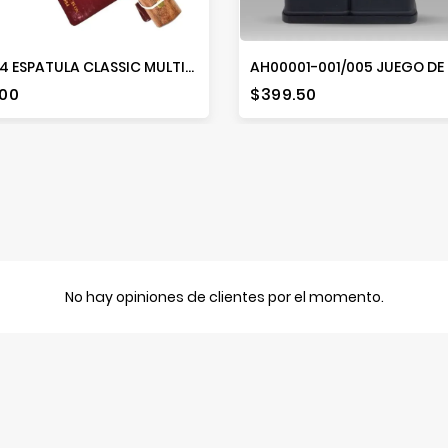
E03-04 ESPATULA CLASSIC MULTIUSOS
io
Precio
.00
$399.50
No hay opiniones de clientes por el momento.