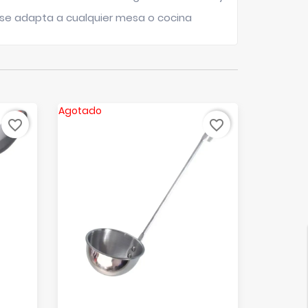
 se adapta a cualquier mesa o cocina
Agotado
Agotado
favorite_border
favorite_border