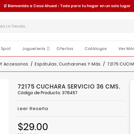
🛒 Bienvenido a Casa Ahued • Todo para tu hogar en un solo lugar
 Spot
Juguetería
Ofertas
Catálogos
Ver Má
Cajas Y Contenedores
Organización Y Almacenamiento
Tornillería Y Fijaciones
Seguridad Y Protección
Moldes Y Charolas
Juguetes Y Accesorios
Sombrillas Y Paraguas
O
E
I
 Y Accesorios
Espátulas, Cucharones Y Más
72175 CUCHA
72175 CUCHARA SERVICIO 36 CMS.
Código de Producto: 376457
Leer Reseña
$29.00