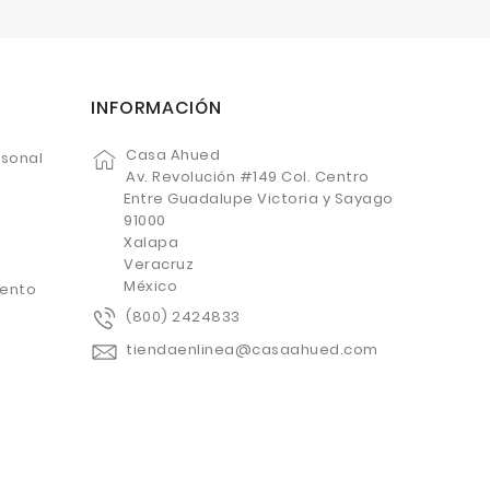
INFORMACIÓN
Casa Ahued
rsonal
Av. Revolución #149 Col. Centro
Entre Guadalupe Victoria y Sayago
91000
Xalapa
Veracruz
México
uento
(800) 2424833
tiendaenlinea@casaahued.com