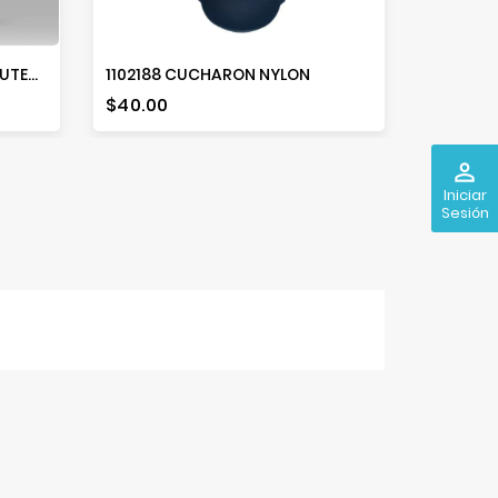
AH00001-001/005 JUEGO DE UTENSILIOS 19PZ COLORES
1102188 CUCHARON NYLON
Precio
Precio
$40.00
$49.00
perm_identity
Iniciar
Sesión