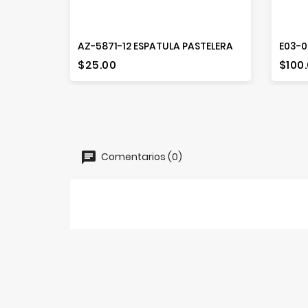
AZ-5871-12 ESPATULA PASTELERA
Precio
Prec
$25.00
$100
Comentarios (0)