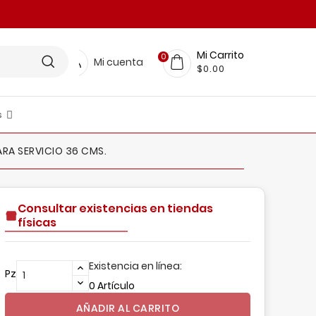
Mi Carrito
0
Mi cuenta
$0.00
s
LINEA RESTAURANTERA
FICINA Y PAPELERIA
scobas, Trapeadores, Pinzas Y Más
nsumos De Limpieza
BELLEZA Y CUIDADO PERSONAL
MUEBLES Y DECORACIÓN
Organización Para El Hogar
RA SERVICIO 36 CMS.
Consultar existencias en tiendas
físicas
Existencia en línea:
Pz
0 Artículo
AÑADIR AL CARRITO