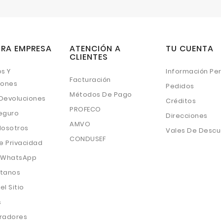
RA EMPRESA
ATENCIÓN A
TU CUENTA
CLIENTES
s Y
Información Pe
Facturación
iones
Pedidos
Métodos De Pago
 Devoluciones
Créditos
PROFECO
eguro
Direcciones
AMVO
Nosotros
Vales De Desc
CONDUSEF
e Privacidad
 WhatsApp
tanos
l Sitio
s
radores