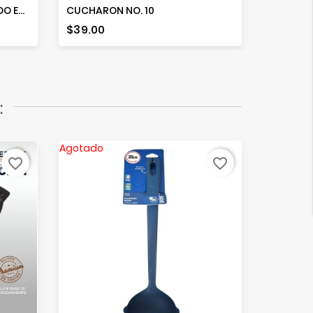
47542 VOLTEADOR RANURADO EVOLUTION
CUCHARON NO. 10
Precio
Precio
$39.00
$61.00
:
Agotado
Agotado
favorite_border
favorite_border