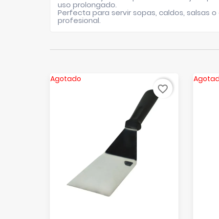
uso prolongado.
Perfecta para servir sopas, caldos, salsas
profesional.
Agotado
Agota
favorite_border