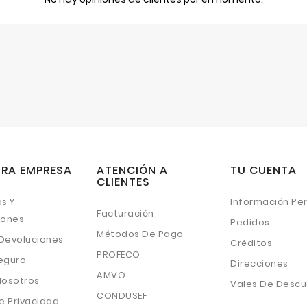
RA EMPRESA
ATENCIÓN A
TU CUENTA
CLIENTES
s Y
Información Pe
Facturación
iones
Pedidos
Métodos De Pago
 Devoluciones
Créditos
PROFECO
eguro
Direcciones
AMVO
Nosotros
Vales De Desc
CONDUSEF
e Privacidad