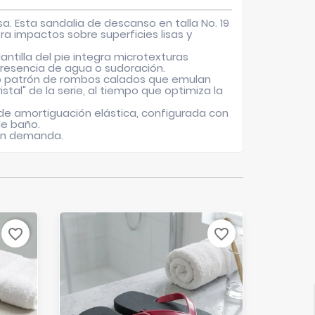
. Esta sandalia de descanso en talla No. 19
a impactos sobre superficies lisas y
ntilla del pie integra microtexturas
 presencia de agua o sudoración.
ado patrón de rombos calados que emulan
tal" de la serie, al tiempo que optimiza la
e amortiguación elástica, configurada con
de baño.
gran demanda.
favorite_border
favorite_border