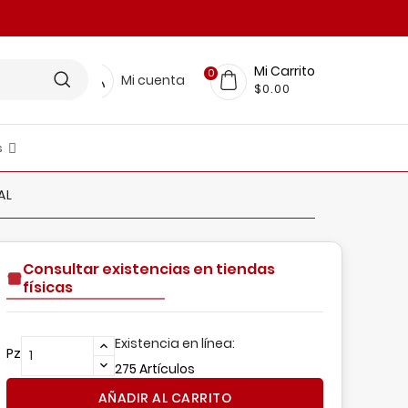
Mi Carrito
0
Mi cuenta
$0.00
s
LINEA RESTAURANTERA
FICINA Y PAPELERIA
scobas, Trapeadores, Pinzas Y Más
nsumos De Limpieza
BELLEZA Y CUIDADO PERSONAL
MUEBLES Y DECORACIÓN
Organización Para El Hogar
AL
Consultar existencias en tiendas
físicas
Existencia en línea:
Pz
275 Artículos
AÑADIR AL CARRITO