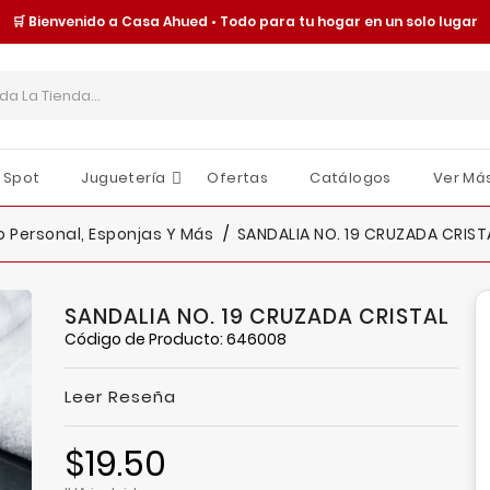
🛒 Bienvenido a Casa Ahued • Todo para tu hogar en un solo lugar
 Spot
Juguetería
Ofertas
Catálogos
Ver Má
Cajas Y Contenedores
Organización Y Almacenamiento
Tornillería Y Fijaciones
Seguridad Y Protección
Moldes Y Charolas
Juguetes Y Accesorios
Sombrillas Y Paraguas
O
E
I
 Personal, Esponjas Y Más
SANDALIA NO. 19 CRUZADA CRIST
SANDALIA NO. 19 CRUZADA CRISTAL
Código de Producto: 646008
Leer Reseña
$19.50