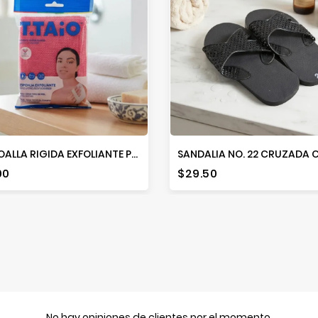
TTS TOALLA RIGIDA EXFOLIANTE P/BAÑO
io
Precio
00
$29.50
No hay opiniones de clientes por el momento.