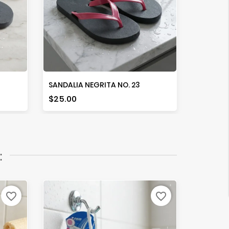
SANDALIA NEGRITA NO. 23
SANDALI
Precio
Precio
$25.00
$29.50
:
favorite_border
favorite_border