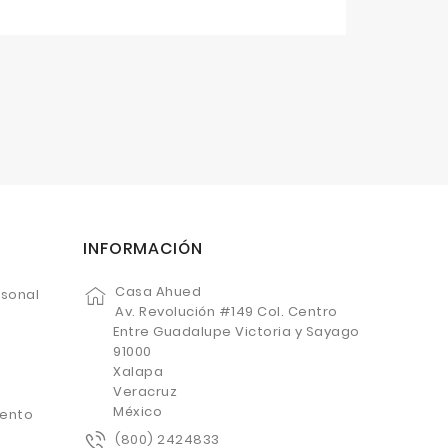
INFORMACIÓN
Casa Ahued
rsonal
Av. Revolución #149 Col. Centro
Entre Guadalupe Victoria y Sayago
91000
Xalapa
Veracruz
México
uento
(800) 2424833