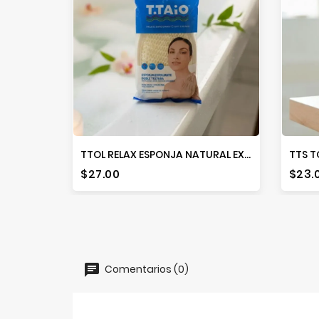
TTOL RELAX ESPONJA NATURAL EXFOLIANTE
Precio
Prec
$27.00
$23.
Comentarios (0)