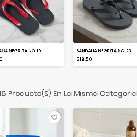
LIA NEGRITA NO. 19
SANDALIA NEGRITA NO. 20
io
Precio
0
$19.50
16 Producto(s) En La Misma Categoría
favorite_border