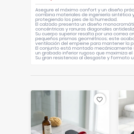
Asegure el máximo confort y un diseño práct
combina materiales de ingeniería sintética 
protegiendo los pies de la humedad.
El calzado presenta un diseño monocromático
concéntricas y ranuras diagonales antidesli
Su cuerpo superior resalta por una correa 
pequeños prismas geométricos; este acabado t
ventilación del empeine para mantener la pi
El conjunto está montado mecánicamente so
un grabado inferior rugoso que maximiza el
Su gran resistencia al desgaste y formato ut
favorite_border