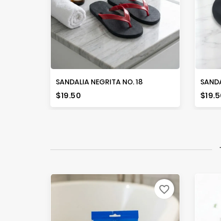
SANDALIA NEGRITA NO. 18
SANDA
Precio
Prec
$19.50
$19.5
favorite_border