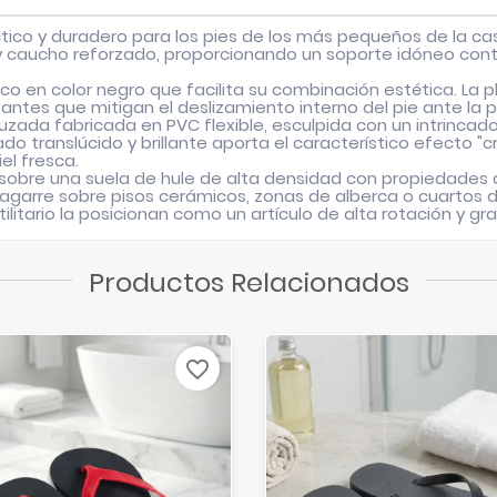
ico y duradero para los pies de los más pequeños de la casa
y caucho reforzado, proporcionando un soporte idóneo contr
 en color negro que facilita su combinación estética. La pla
zantes que mitigan el deslizamiento interno del pie ante la
cruzada fabricada en PVC flexible, esculpida con un intrinc
ranslúcido y brillante aporta el característico efecto "cris
el fresca.
bre una suela de hule de alta densidad con propiedades d
 agarre sobre pisos cerámicos, zonas de alberca o cuartos 
ilitario la posicionan como un artículo de alta rotación y 
Productos Relacionados
favorite_border