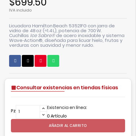
$699.50
IVA incluido
Licuadora
Hamilton Beach 53521FG
con jarra de
vidrio de
48 oz (≈1.4 L)
, potencia de
700 W.
Cuchillas
Ice Sabre®
de acero inoxidable y sistema
Wave‑Action®
, diseñada para licuar hielo, frutas y
verduras con suavidad y menor ruido.
Consultar existencias en tiendas físicas
Existencia en línea:
Pz
0 Artículo
AÑADIR AL CARRITO