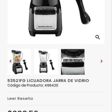
Ver
Más
search


53521FG LICUADORA JARRA DE VIDRIO
Código de Producto: 496420
Leer Reseña