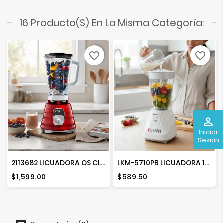
16 Producto(s) En La Misma Categoría:
favorite_border
favorite_border
perm_identity
Iniciar
Sesión
2113682 LICUADORA OS CLASICA PERILLA ROJA
LKM-5710PB LICUADORA 10 VEL.
Precio
Precio
$1,599.00
$589.50