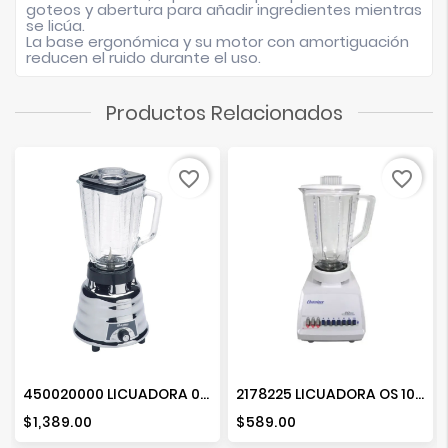
goteos y abertura para añadir ingredientes mientras
se licúa.
La base ergonómica y su motor con amortiguación
reducen el ruido durante el uso.
Productos Relacionados
favorite_border
favorite_border
450020000 LICUADORA 02 VEL. CROMADA
2178225 LICUADORA OS 10 VEL BLANCA
Precio
Precio
$1,389.00
$589.00