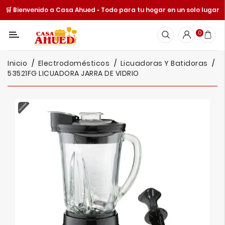
🛒 Bienvenido a Casa Ahued • Todo para tu hogar en un solo lugar
Categoría
0
Inicio
Inicio
Electrodomésticos
Licuadoras Y Batidoras
Cocina
53521FG LICUADORA JARRA DE VIDRIO
Y
Mesa
Hogar
Cuisine
Spot
Juguetería
Ofertas
Catálogos