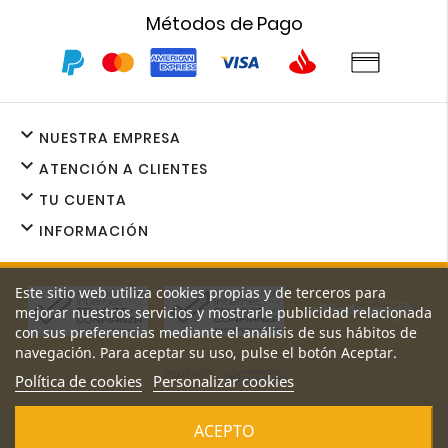
Métodos de Pago

NUESTRA EMPRESA

ATENCIÓN A CLIENTES

TU CUENTA

INFORMACIÓN
Este sitio web utiliza cookies propias y de terceros para
mejorar nuestros servicios y mostrarle publicidad relacionada
con sus preferencias mediante el análisis de sus hábitos de
navegación. Para aceptar su uso, pulse el botón Aceptar.
Política de cookies
Personalizar cookies
Los precios y promociones de nuestro sitio web son exclusivos
ACEPTO
de