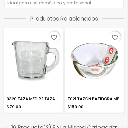
Ideal para uso doméstico y profesional.
Productos Relacionados
favorite_border
favorite_border
0320 TAZA MEDIR 1 TAZA 240 ML
T021 TAZON BATIDORA MEDIANO 1950 ML. 4810
Precio
Precio
$79.00
$159.00
16 Producto(s) En La Misma Categoría: