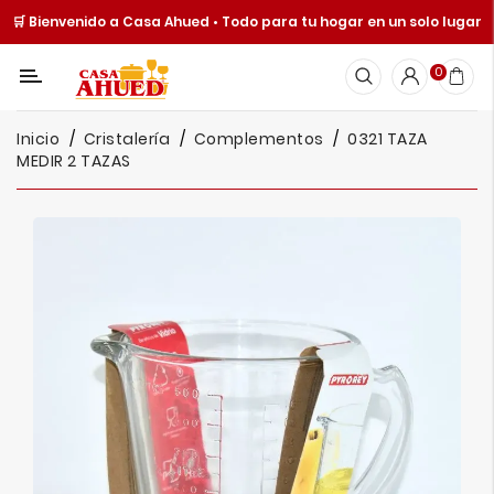
🛒 Bienvenido a Casa Ahued • Todo para tu hogar en un solo lugar
Categoría
0
Inicio
Inicio
Cristalería
Complementos
0321 TAZA
Cocina
MEDIR 2 TAZAS
Y
Mesa
Hogar
Cuisine
Spot
Juguetería
Ofertas
Catálogos