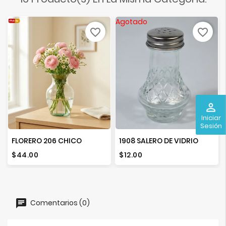
Agotado
favorite_border
favorite_border
perm_identity
Iniciar
Sesión
FLORERO 206 CHICO
1908 SALERO DE VIDRIO
Precio
Precio
$44.00
$12.00
Comentarios (0)