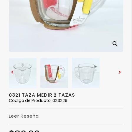
Ver
Más
search


0321 TAZA MEDIR 2 TAZAS
Código de Producto: 023229
Leer Reseña