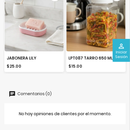
perm_identity
Iniciar
Sesión
JABONERA LILY
LPT087 TARRO 650 ML. CUAD. PET CRISTAL R-63 LT1B066
Precio
Precio
$25.00
$15.00
Comentarios (0)
No hay opiniones de clientes por el momento.