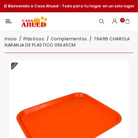
🛒 Bienvenido a Casa Ahued • Todo para tu hogar en un solo lugar
Categoría
0
Inicio
Inicio
Plásticos
Complementos
79466 CHAROLA
Cocina
NARANJA DE PLASTICO 35X45CM
Y
Mesa
Hogar
Cuisine
Spot
Juguetería
Ofertas
Catálogos