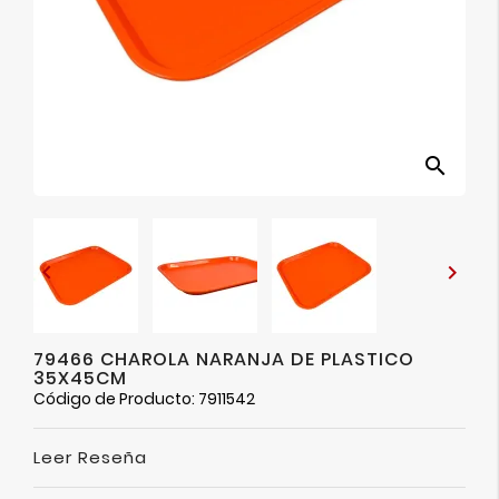
Ver
Más
search


79466 CHAROLA NARANJA DE PLASTICO
35X45CM
Código de Producto: 7911542
Leer Reseña