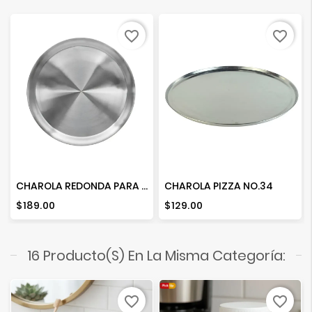
favorite_border
favorite_border
CHAROLA REDONDA PARA PAN 38
CHAROLA PIZZA NO.34
Precio
Precio
$189.00
$129.00
16 Producto(s) En La Misma Categoría:
favorite_border
favorite_border