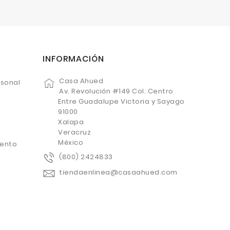
INFORMACIÓN
Casa Ahued
rsonal
Av. Revolución #149 Col. Centro
Entre Guadalupe Victoria y Sayago
91000
Xalapa
Veracruz
México
uento
(800) 2424833
tiendaenlinea@casaahued.com