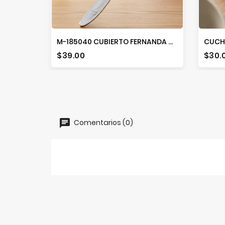
M-185040 CUBIERTO FERNANDA CUCHARA CAFE 6PZS
CUCHI
Precio
Prec
$39.00
$30.
Comentarios (0)