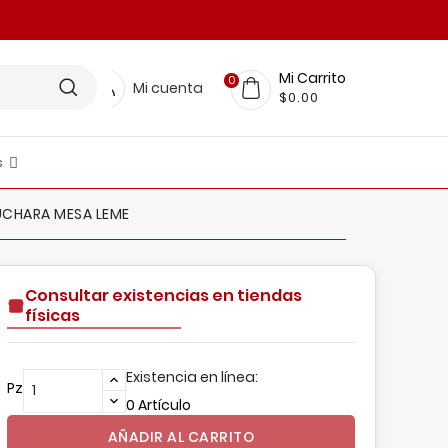
Mi Carrito
0
Mi cuenta
$0.00
s
LINEA RESTAURANTERA
FICINA Y PAPELERIA
scobas, Trapeadores, Pinzas Y Más
nsumos De Limpieza
BELLEZA Y CUIDADO PERSONAL
MUEBLES Y DECORACIÓN
Organización Para El Hogar
UCHARA MESA LEME
Consultar existencias en tiendas
físicas
Existencia en línea:
Pz
0 Artículo
AÑADIR AL CARRITO