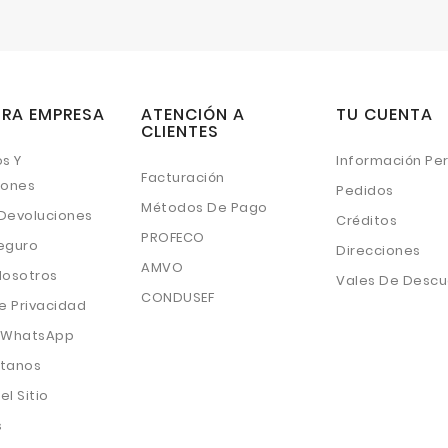
RA EMPRESA
ATENCIÓN A
TU CUENTA
CLIENTES
s Y
Información Pe
Facturación
iones
Pedidos
Métodos De Pago
 Devoluciones
Créditos
PROFECO
eguro
Direcciones
AMVO
Nosotros
Vales De Desc
CONDUSEF
e Privacidad
 WhatsApp
tanos
l Sitio
s