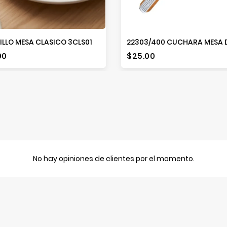
LLO MESA CLASICO 3CLS01
io
Precio
00
$25.00
No hay opiniones de clientes por el momento.