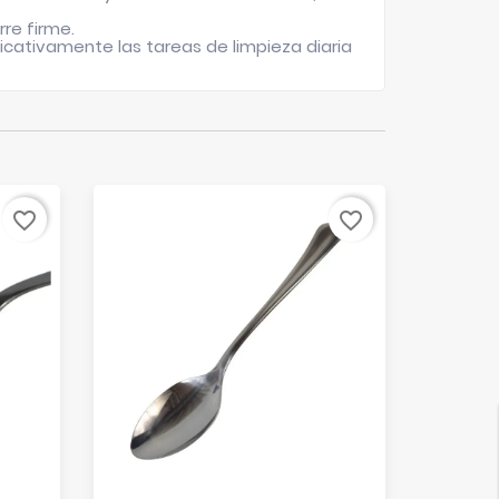
re firme.
ficativamente las tareas de limpieza diaria
favorite_border
favorite_border