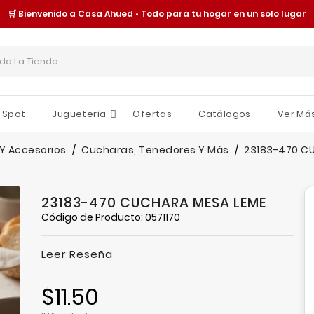
🛒 Bienvenido a Casa Ahued • Todo para tu hogar en un solo lugar
 Spot
Juguetería
Ofertas
Catálogos
Ver Má
Cajas Y Contenedores
Organización Y Almacenamiento
Tornillería Y Fijaciones
Seguridad Y Protección
Moldes Y Charolas
Juguetes Y Accesorios
Sombrillas Y Paraguas
O
E
I
 Y Accesorios
Cucharas, Tenedores Y Más
23183-470 C
23183-470 CUCHARA MESA LEME
Código de Producto: 0571170
Leer Reseña
$11.50