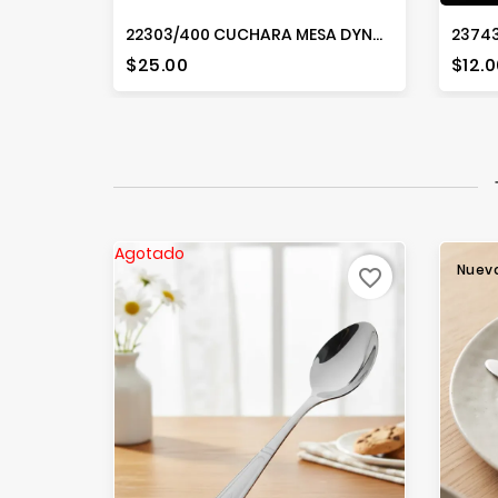
22303/400 CUCHARA MESA DYNAMIC MADERA
Precio
Prec
$25.00
$12.0
Agotado
Nuev
favorite_border