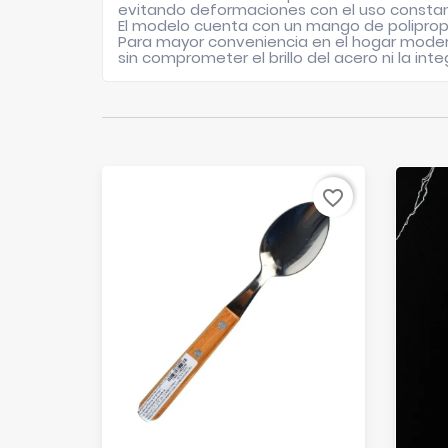
evitando deformaciones con el uso constan
El modelo cuenta con un mango de polipropi
Para mayor conveniencia en el hogar moderno,
sin comprometer el brillo del acero ni la int
favorite_border