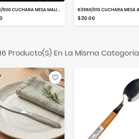
23743/500 CUCHARA MESA MALIBU
io
Precio
0
$30.00
16 Producto(s) En La Misma Categoría
o
favorite_border