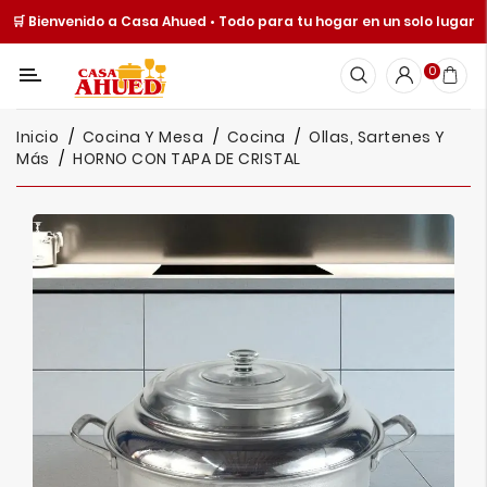
🛒 Bienvenido a Casa Ahued • Todo para tu hogar en un solo lugar
Categoría
0
Inicio
Inicio
Cocina Y Mesa
Cocina
Ollas, Sartenes Y
Cocina
Más
HORNO CON TAPA DE CRISTAL
Y
Mesa
Hogar
Cuisine
Spot
Juguetería
Ofertas
Catálogos