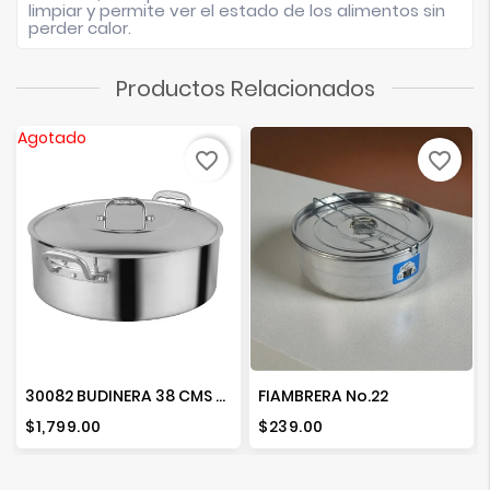
limpiar y permite ver el estado de los alimentos sin
perder calor.
Productos Relacionados
Agotado
favorite_border
favorite_border
30082 BUDINERA 38 CMS T.F. ACORAZADA
FIAMBRERA No.22
Precio
Precio
$1,799.00
$239.00