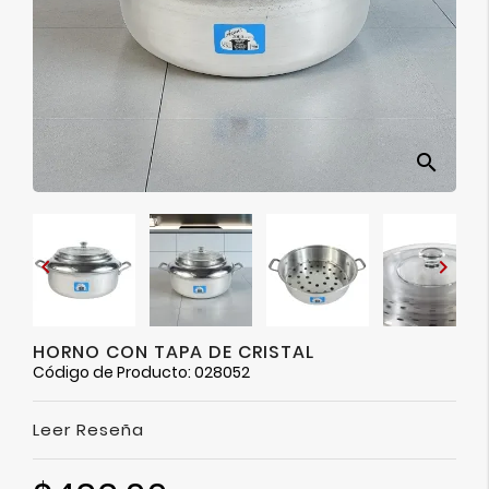
Ver
Más
search


HORNO CON TAPA DE CRISTAL
Código de Producto: 028052
Leer Reseña