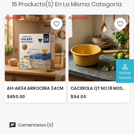
16 Producto(s) En La Misma Categoría:
Agotado
Agotado
favorite_border
favorite_border
perm_identity
Iniciar
Sesión
AH-AR34 ARROCERA 34CM
CACEROLA QT NO.18 MOSTAZA
Precio
Precio
$650.00
$94.00
Comentarios (0)