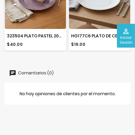
perm_identity
323504 PLATO PASTEL 20CM MEXICO LINDO MORADO
HG177C6 PLATO DE CERAMICA 7.5 BLANCO
Iniciar
Sesión
Precio
Precio
$40.00
$19.00
Comentarios (0)
No hay opiniones de clientes por el momento.