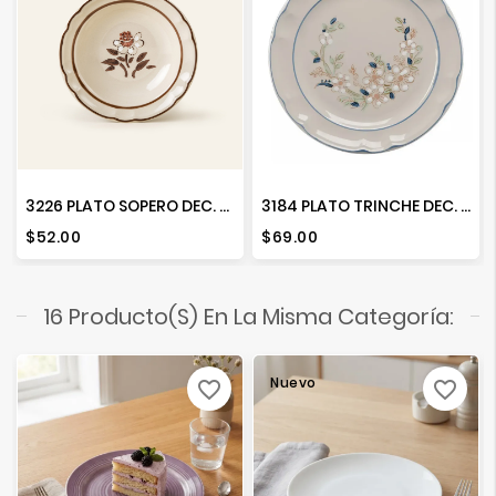
3226 PLATO SOPERO DEC. FLOR DE OTONO
3184 PLATO TRINCHE DEC. VICTORIA
Precio
Precio
$52.00
$69.00
16 Producto(s) En La Misma Categoría:
Nuevo
favorite_border
favorite_border