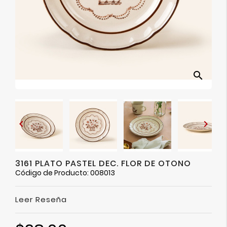
Ver
Más
search


3161 PLATO PASTEL DEC. FLOR DE OTONO
Código de Producto: 008013
Leer Reseña