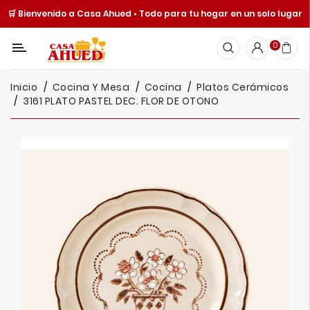
🛒 Bienvenido a Casa Ahued • Todo para tu hogar en un solo lugar
Categoría
0
Inicio
Inicio
Cocina Y Mesa
Cocina
Platos Cerámicos
Cocina
3161 PLATO PASTEL DEC. FLOR DE OTONO
Y
Mesa
Hogar
Cuisine
Spot
Juguetería
Ofertas
Catálogos