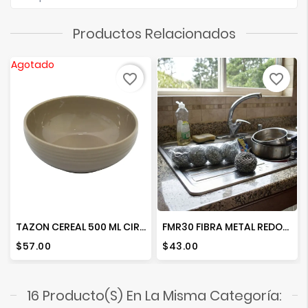
Productos Relacionados
Agotado
favorite_border
favorite_border
TAZON CEREAL 500 ML CIRCLES AVELLANA SARAPE
FMR30 FIBRA METAL REDONDA 30G PAQ. C/4 PZAS
Precio
Precio
$57.00
$43.00
16 Producto(s) En La Misma Categoría: