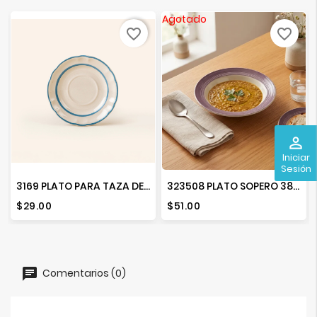
Agotado
favorite_border
favorite_border
perm_identity
Iniciar
Sesión
3169 PLATO PARA TAZA DEC. VICTORIA
323508 PLATO SOPERO 380ML MEXICO LINDO MORADO
Precio
Precio
$29.00
$51.00
Comentarios (0)