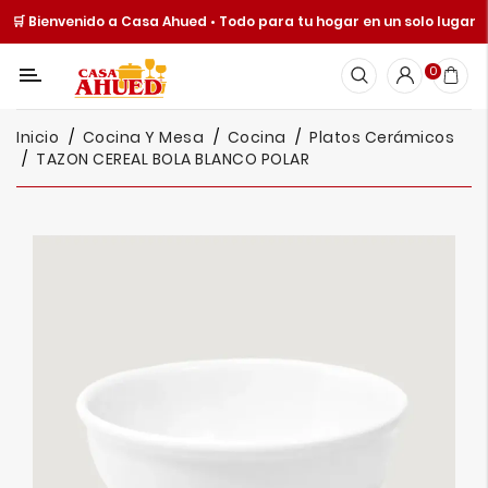
🛒 Bienvenido a Casa Ahued • Todo para tu hogar en un solo lugar
Categoría
0
Inicio
Inicio
Cocina Y Mesa
Cocina
Platos Cerámicos
Cocina
TAZON CEREAL BOLA BLANCO POLAR
Y
Mesa
Hogar
Cuisine
Spot
Juguetería
Ofertas
Catálogos