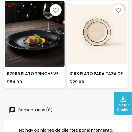
Agotado
favorite_border
favorite_border
97995 PLATO TRINCHE VENECIA CUADRADO OPAL NEGRO 28
3168 PLATO PARA TAZA DEC. FLOR DE OTONO
Precio
Precio
$54.00
$29.00
perm_identity
Iniciar
Comentarios (0)
Sesión
No hay opiniones de clientes por el momento.