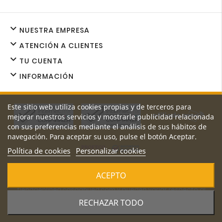

NUESTRA EMPRESA

ATENCIÓN A CLIENTES

TU CUENTA

INFORMACIÓN
Este sitio web utiliza cookies propias y de terceros para
mejorar nuestros servicios y mostrarle publicidad relacionada
con sus preferencias mediante el análisis de sus hábitos de
navegación. Para aceptar su uso, pulse el botón Aceptar.
Política de cookies
Personalizar cookies
Los precios y promociones de nuestro sitio web son exclusivos
ACEPTO
de
tiendaenlinea.casaahued.com y pueden variar respecto al
precio de nuestras sucursales.
RECHAZAR TODO
© 2026 - Casa Ahued S.A de C.V