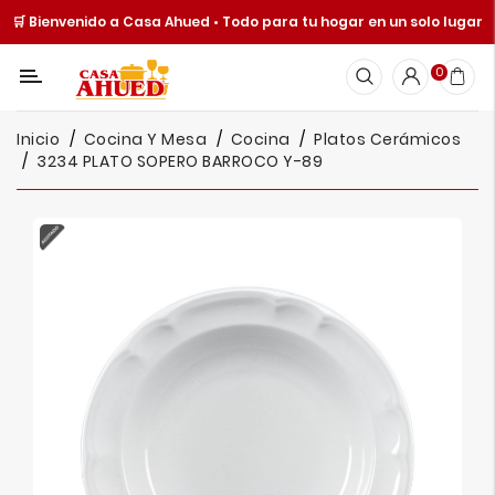
🛒 Bienvenido a Casa Ahued • Todo para tu hogar en un solo lugar
Categoría
0
Inicio
Inicio
Cocina Y Mesa
Cocina
Platos Cerámicos
Cocina
3234 PLATO SOPERO BARROCO Y-89
Y
Mesa
Hogar
Cuisine
Spot
Juguetería
Ofertas
Catálogos