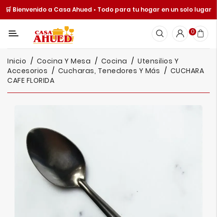
🛒 Bienvenido a Casa Ahued • Todo para tu hogar en un solo lugar
Categoría
0
Inicio
Inicio
Cocina Y Mesa
Cocina
Utensilios Y
Cocina
Accesorios
Cucharas, Tenedores Y Más
CUCHARA
Y
CAFE FLORIDA
Mesa
Hogar
Cuisine
Spot
Juguetería
Ofertas
Catálogos