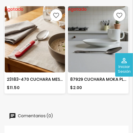
Agotado
Agotado
favorite_border
favorite_border
perm_identity
Iniciar
Sesión
23183-470 CUCHARA MESA LEME
87929 CUCHARA MOKA PLUM
Precio
Precio
$11.50
$2.00
Comentarios (0)