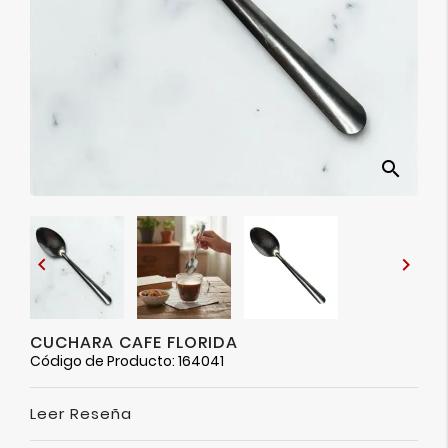
Ver
Más
search


CUCHARA CAFE FLORIDA
Código de Producto: 164041
Leer Reseña