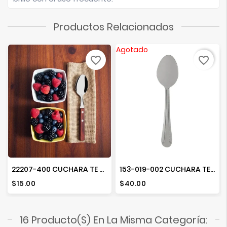
Productos Relacionados
Agotado
favorite_border
favorite_border
22207-400 CUCHARA TE TRAD.
153-019-002 CUCHARA TE BARCELONA12 PZ. 18G
Precio
Precio
$15.00
$40.00
16 Producto(s) En La Misma Categoría: