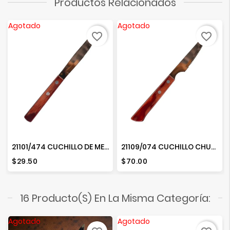
Productos Relacionados
Agotado
Agotado
favorite_border
favorite_border
21101/474 CUCHILLO DE MESA 4 LOLYWOOD
21109/074 CUCHILLO CHULETERO 4"
Precio
Precio
$29.50
$70.00
16 Producto(s) En La Misma Categoría:
Agotado
Agotado