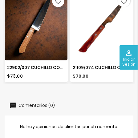
favorite_border
favorite_border
perm_identity
Iniciar
Sesión
22902/007 CUCHILLO COCINA 7 "
21109/074 CUCHILLO CHULETERO 4"
Precio
Precio
$73.00
$70.00
Comentarios (0)
No hay opiniones de clientes por el momento.