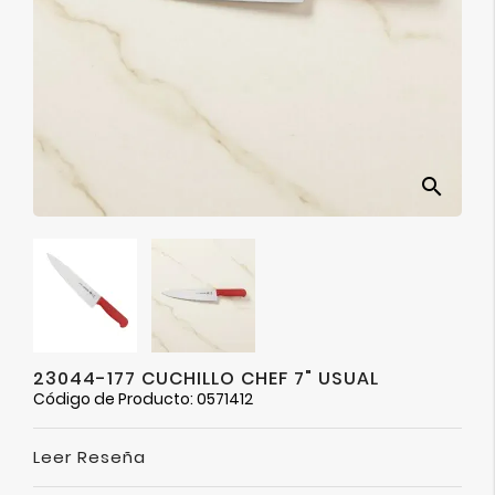
Ver
Más
search
23044-177 CUCHILLO CHEF 7" USUAL
Código de Producto: 0571412
Leer Reseña