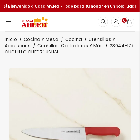
🛒 Bienvenido a Casa Ahued • Todo para tu hogar en un solo lugar
Categoría
0
Inicio
Inicio
Cocina Y Mesa
Cocina
Utensilios Y
Cocina
Accesorios
Cuchillos, Cortadores Y Más
23044-177
Y
CUCHILLO CHEF 7" USUAL
Mesa
Hogar
Cuisine
Spot
Juguetería
Ofertas
Catálogos