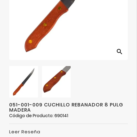
Ver
Más
search
051-001-009 CUCHILLO REBANADOR 8 PULG
MADERA
Código de Producto: 690141
Leer Reseña