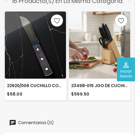
16 Producto(s) En La Misma Categoría:
favorite_border
favorite_border
perm_identity
Iniciar
Sesión
22920/006 CUCHILLO COCINA 6"
23498-015 JGO DE CUCHILLOS 6PZ
Precio
Precio
$58.00
$599.50
Comentarios (0)