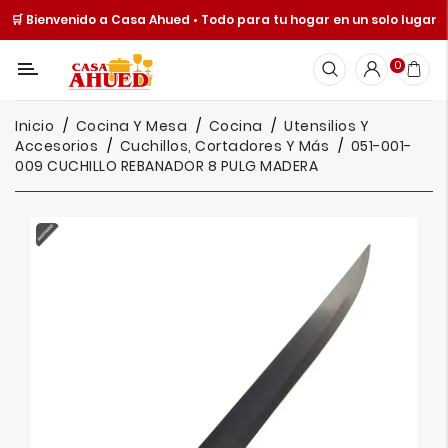
🛒 Bienvenido a Casa Ahued • Todo para tu hogar en un solo lugar
Categoría
0
Inicio
Inicio
Cocina Y Mesa
Cocina
Utensilios Y
Cocina
Accesorios
Cuchillos, Cortadores Y Más
051-001-
Y
009 CUCHILLO REBANADOR 8 PULG MADERA
Mesa
Hogar
Cuisine
Spot
Juguetería
Ofertas
Catálogos