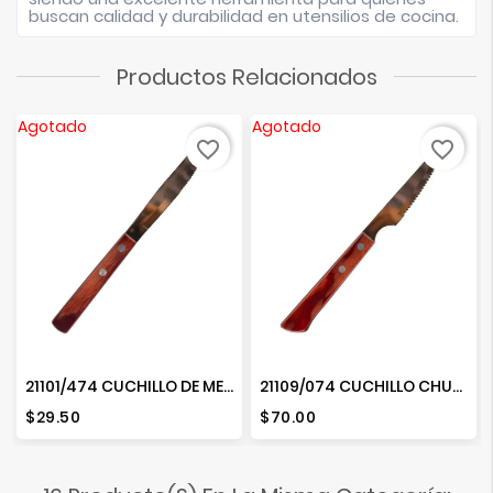
buscan calidad y durabilidad en utensilios de cocina.
Productos Relacionados
Agotado
Agotado
favorite_border
favorite_border
21101/474 CUCHILLO DE MESA 4 LOLYWOOD
21109/074 CUCHILLO CHULETERO 4"
Precio
Precio
$29.50
$70.00