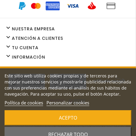

NUESTRA EMPRESA

ATENCIÓN A CLIENTES

TU CUENTA

INFORMACIÓN
Este sitio web utiliza cookies propias y de terceros para
mejorar nuestros servicios y mostrarle publicidad relacionada
con sus preferencias mediante el análisis de sus hábitos de
navegación. Para aceptar su uso, pulse el botón Aceptar.
Política de cookies
Personalizar cookies
Los precios y promociones de nuestro sitio web son exclusivos
ACEPTO
de
tiendaenlinea.casaahued.com y pueden variar respecto al
precio de nuestras sucursales.
RECHAZAR TODO