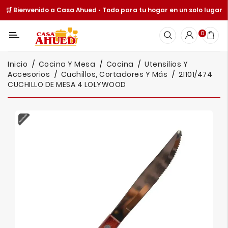
🛒 Bienvenido a Casa Ahued • Todo para tu hogar en un solo lugar
Categoría
0
Inicio
Inicio
Cocina Y Mesa
Cocina
Utensilios Y
Cocina
Accesorios
Cuchillos, Cortadores Y Más
21101/474
Y
CUCHILLO DE MESA 4 LOLYWOOD
Mesa
Hogar
Cuisine
Spot
Juguetería
Ofertas
Catálogos