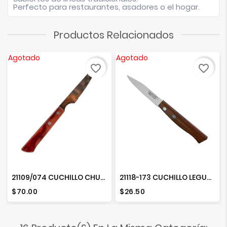
Perfecto para restaurantes, asadores o el hogar.
Productos Relacionados
Agotado
Agotado
favorite_border
favorite_border
21109/074 CUCHILLO CHULETERO 4"
21118-173 CUCHILLO LEGUMBRES 3 POLYWOOD
Precio
Precio
$70.00
$26.50