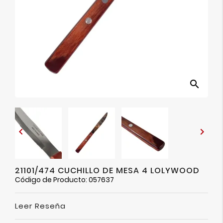
Ver
Más
search


21101/474 CUCHILLO DE MESA 4 LOLYWOOD
Código de Producto: 057637
Leer Reseña