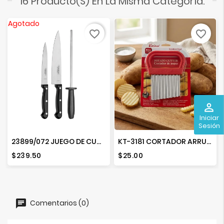
16 Producto(s) En La Misma Categoría:
Agotado
favorite_border
favorite_border
perm_identity
Iniciar
Sesión
23899/072 JUEGO DE CUCHILLOS 3 PIEZAS ALTRACORTE
KT-3181 CORTADOR ARRUGADO
Precio
Precio
$239.50
$25.00
Comentarios (0)